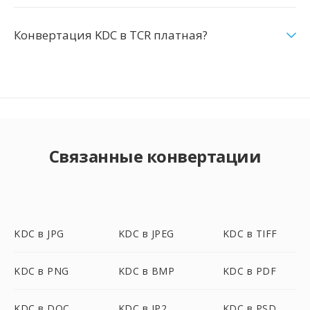
Конвертация KDC в TCR платная?
Связанные конвертации
KDC в JPG
KDC в JPEG
KDC в TIFF
KDC в PNG
KDC в BMP
KDC в PDF
KDC в DOC
KDC в JP2
KDC в PSD