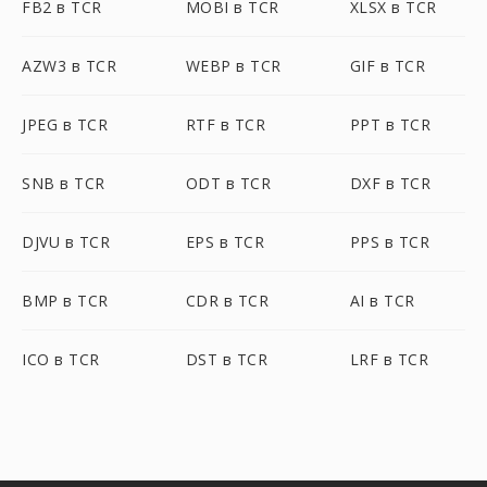
FB2 в TCR
MOBI в TCR
XLSX в TCR
AZW3 в TCR
WEBP в TCR
GIF в TCR
JPEG в TCR
RTF в TCR
PPT в TCR
SNB в TCR
ODT в TCR
DXF в TCR
DJVU в TCR
EPS в TCR
PPS в TCR
BMP в TCR
CDR в TCR
AI в TCR
ICO в TCR
DST в TCR
LRF в TCR