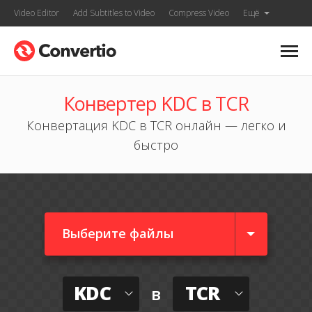
Video Editor
Add Subtitles to Video
Compress Video
Ещё
Конвертер KDC в TCR
Конвертация KDC в TCR онлайн — легко и
быстро
Выберите файлы
KDC
TCR
в