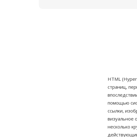
HTML (Hyper
страниц, пе
впоследстви
помощью сис
ссылки, изо
визуальное о
несколько кр
действующий