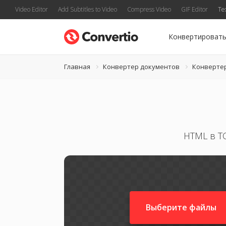
Video Editor
Add Subtitles to Video
Compress Video
GIF Editor
Te
Конвертироват
Главная
Конвертер документов
Конверте
HTML в T
Выберите файлы