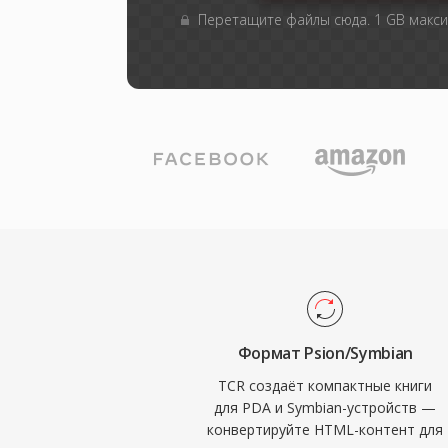
Перетащите файлы сюда. 1 GB макс
Формат Psion/Symbian
TCR создаёт компактные книги
для PDA и Symbian-устройств —
конвертируйте HTML-контент для