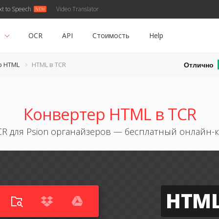
xt to Speech
Video Translator
ь
OCR
API
Стоимость
Help
Отлично
р HTML
HTML в TCR
Конвертер HTML в TCR
CR для Psion органайзеров — бесплатный онлайн-
HTM