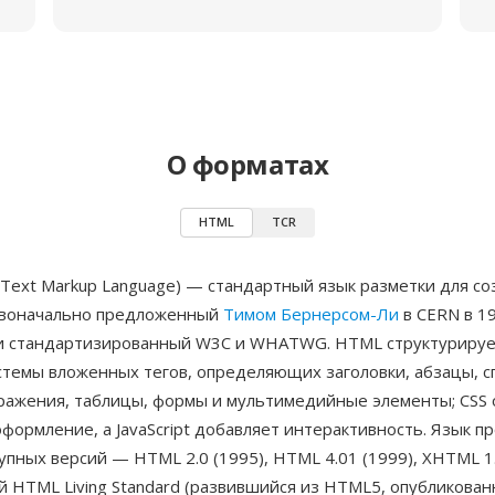
О форматах
HTML
TCR
Text Markup Language) — стандартный язык разметки для со
рвоначально предложенный
Тимом Бернерсом-Ли
в CERN в 19
и стандартизированный W3C и WHATWG. HTML структурирует
темы вложенных тегов, определяющих заголовки, абзацы, сп
бражения, таблицы, формы и мультимедийные элементы; CSS 
формление, а JavaScript добавляет интерактивность. Язык п
упных версий — HTML 2.0 (1995), HTML 4.01 (1999), XHTML 1.
 HTML Living Standard (развившийся из HTML5, опубликован