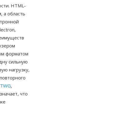
ости. HTML-
 а область
ктронной
ectron,
реимуществ
узером
ым форматом
одну сильную
вую нагрузку,
 повторного
ATWG
,
значает, что
ыке