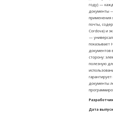
году) — каж
документы —
применения 
почты, содер
Cordova) и э
— универсал
показывает 
документов 
сторону: эле
полезную дл
использован
гарантирует 
документы л
программиро
Разработчи
Дата выпус