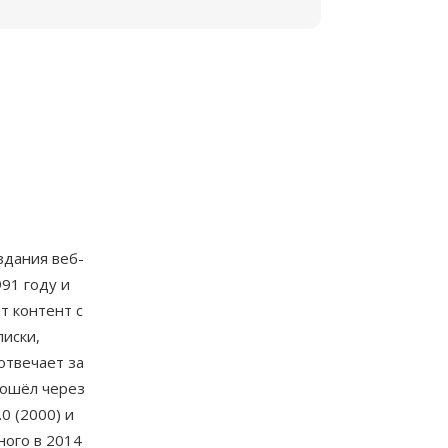
здания веб-
91 году и
 контент с
иски,
отвечает за
рошёл через
0 (2000) и
ного в 2014