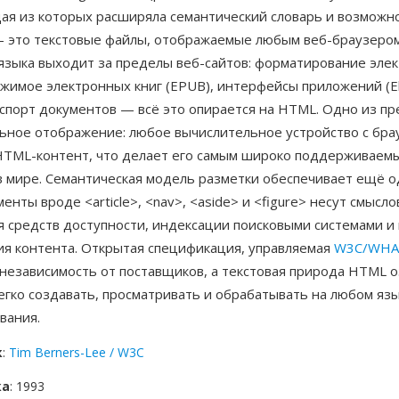
дая из которых расширяла семантический словарь и возможн
 это текстовые файлы, отображаемые любым веб-браузером,
языка выходит за пределы веб-сайтов: форматирование эле
жимое электронных книг (EPUB), интерфейсы приложений (El
кспорт документов — всё это опирается на HTML. Одно из п
ьное отображение: любое вычислительное устройство с бра
HTML-контент, что делает его самым широко поддерживаем
в мире. Семантическая модель разметки обеспечивает ещё 
менты вроде <article>, <nav>, <aside> и <figure> несут смысло
я средств доступности, индексации поисковыми системами и
ия контента. Открытая спецификация, управляемая
W3C/WH
независимость от поставщиков, а текстовая природа HTML о
егко создавать, просматривать и обрабатывать на любом яз
вания.
к
:
Tim Berners-Lee / W3C
ка
: 1993