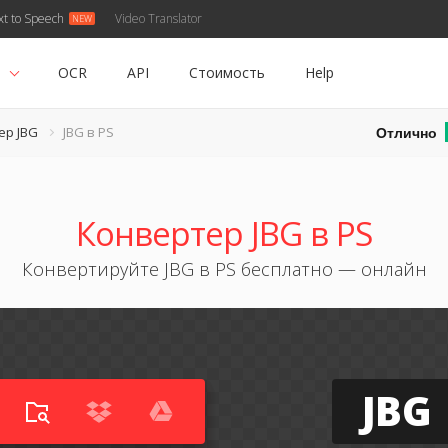
xt to Speech
Video Translator
ь
OCR
API
Стоимость
Help
Отлично
ер JBG
JBG в PS
Конвертер JBG в PS
Конвертируйте JBG в PS бесплатно — онлайн
JBG