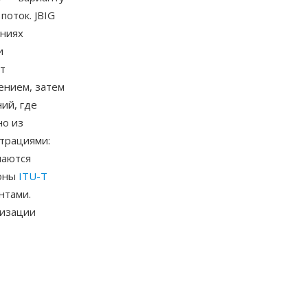
оток. JBIG
ениях
и
т
ением, затем
ий, где
но из
трациями:
маются
роны
ITU-T
нтами.
лизации