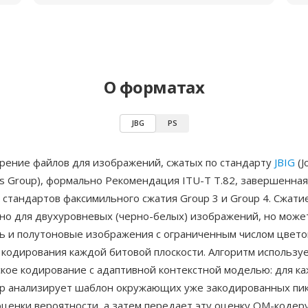
О форматах
JBG
PS
рение файлов для изображений, сжатых по стандарту
JBIG
(Jo
s Group), формально Рекомендация ITU-T T.82, завершенная
 стандартов факсимильного сжатия Group 3 и Group 4. Сжатие
но для двухуровневых (черно-белых) изображений, но може
ь и полутоновые изображения с ограниченным числом цвето
 кодирования каждой битовой плоскости. Алгоритм использу
кое кодирование с адаптивной контекстной моделью: для к
ер анализирует шаблон окружающих уже закодированных пик
оценки вероятности, а затем передает эту оценку QM-кодер