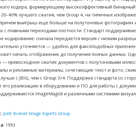
кого кодера, формирующему высокоэффективный бинарный п
 20-40% лучшего сжатия, чем Group 4, на типичных изображ
 причем выигрыш еще больше на полутоновых фотографиях 
х с плавными переходами плотности. Стандарт поддерживае
е кодирование: сначала передается версия с низким разреш
вательно уточняется — удобно для факсоподобных приложен
может начать отображение до получения полных данных. Од
 — превосходное сжатие документов с полутоновыми иллюс
налы и рекламные материалы, сочетающие текст и фото, сжи
лучше с JBIG, чем с Group 3/4. Поддержка стандарта со сто
т его реализацию в оборудовании и ПО для работы с докуме
оддерживаются ImageMagick и различными системами визуа
к
:
Joint Bi-level Image Experts Group
ка
: 1993