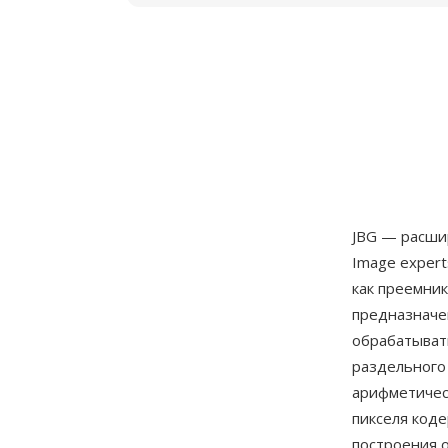
JBG — расши
Image expert
как преемник
предназначе
обрабатыват
раздельного
арифметичес
пикселя код
построения 