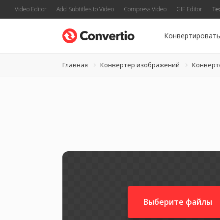
Video Editor
Add Subtitles to Video
Compress Video
GIF Editor
Te
Конвертироват
Главная
Конвертер изображений
Конверт
Выберите файлы