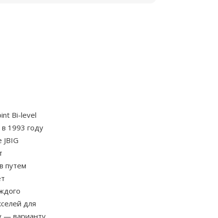
int Bi-level
 в 1993 году
 JBIG
т
в путем
ет
аждого
селей для
у — варианту