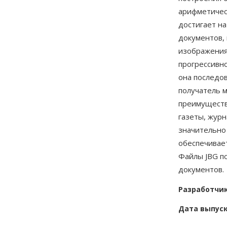
арифметичес
достигает на
документов,
изображения
прогрессивно
она последо
получатель 
преимуществ
газеты, жур
значительно 
обеспечивае
Файлы JBG п
документов.
Разработчи
Дата выпус