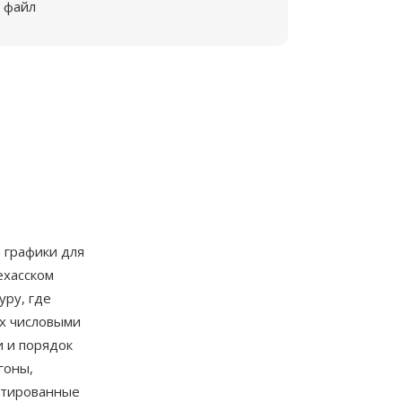
файл
 графики для
ехасском
уру, где
ах числовыми
и и порядок
гоны,
ортированные