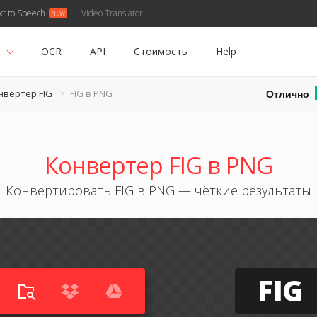
xt to Speech
Video Translator
ь
OCR
API
Стоимость
Help
Отлично
нвертер FIG
FIG в PNG
Конвертер FIG в PNG
Конвертировать FIG в PNG — чёткие результаты
FIG