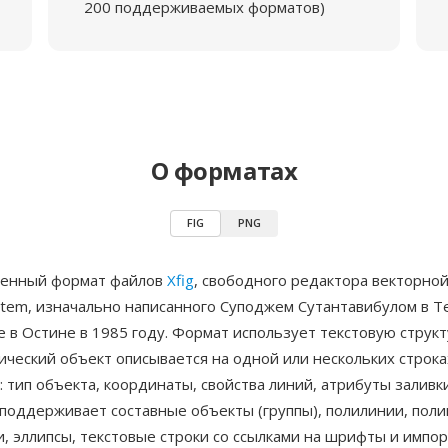
200 поддерживаемых форматов)
О форматах
FIG
PNG
венный формат файлов
Xfig
, свободного редактора векторной
stem, изначально написанного Суподжем Сутантавибулом в Т
 в Остине в 1985 году. Формат использует текстовую структ
ический объект описывается на одной или нескольких строк
 тип объекта, координаты, свойства линий, атрибуты заливк
 поддерживает составные объекты (группы), полилинии, поли
и, эллипсы, текстовые строки со ссылками на шрифты и имп