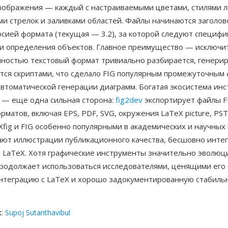
зображения — каждый с настраиваемыми цветами, стилями л
ми стрелок и заливками областей. Файлы начинаются заголо
рсией формата (текущая — 3.2), за которой следуют специф
и определения объектов. Главное преимущество — исключи
лностью текстовый формат тривиально разбирается, генерир
тся скриптами, что сделало FIG популярным промежуточным
автоматической генерации диаграмм. Богатая экосистема ин
 — еще одна сильная сторона:
fig2dev
экспортирует файлы FI
матов, включая EPS, PDF, SVG, окружения LaTeX picture, PSTri
Xfig и FIG особенно популярными в академических и научных 
ают иллюстрации публикационного качества, бесшовно инте
 LaTeX. Хотя графические инструменты значительно эволюц
 продолжает использоваться исследователями, ценящими его
интеграцию с LaTeX и хорошо задокументированную стабиль
к
:
Supoj Sutanthavibul