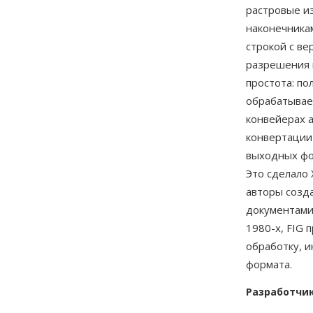
растровые и
наконечника
строкой с ве
разрешения 
простота: по
обрабатывае
конвейерах 
конвертации
выходных фор
Это сделало 
авторы созд
документами
1980-х, FIG
обработку, 
формата.
Разработчи