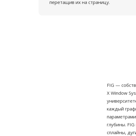
перетащив их на страницу.
FIG — собст
X Window Sy
университете
каждый граф
параметрами:
глубины. FIG
сплайны, дуг