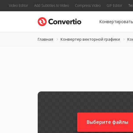
Video Editor
Add Subtitles to Video
Compress Video
GIF Editor
Te
Конвертироват
Главная
Конвертер векторной графики
Ко
Выберите файлы