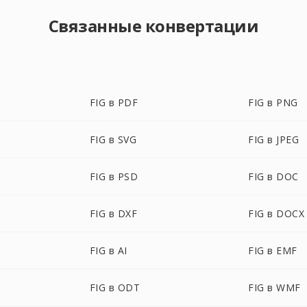
Связанные конвертации
FIG в PDF
FIG в PNG
FIG в SVG
FIG в JPEG
FIG в PSD
FIG в DOC
FIG в DXF
FIG в DOCX
FIG в AI
FIG в EMF
FIG в ODT
FIG в WMF