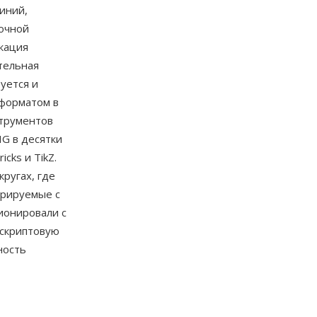
иний,
вочной
икация
тельная
уется и
 форматом в
струментов
G в десятки
cks и TikZ.
кругах, где
грируемые с
ионировали с
 скриптовую
ность