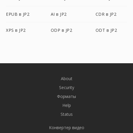
EPUB в JP2
AI в JP2
CDR в JP2
XPS в JP2
ODP в JP2
ODT в JP2
About
Security
Форматы
Help
Status
Конвертер видео