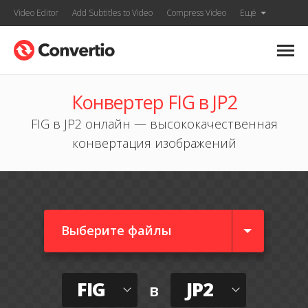
Video Editor
Add Subtitles to Video
Compress Video
Ещё
Конвертер FIG в JP2
FIG в JP2 онлайн — высококачественная
конвертация изображений
Выберите файлы
FIG
JP2
в