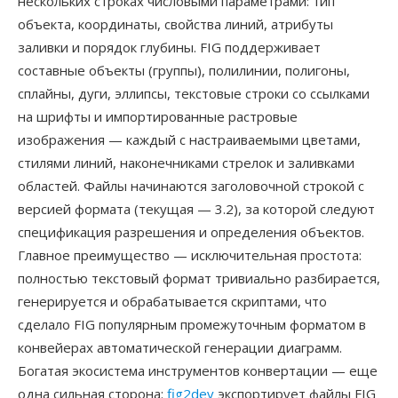
нескольких строках числовыми параметрами: тип
объекта, координаты, свойства линий, атрибуты
заливки и порядок глубины. FIG поддерживает
составные объекты (группы), полилинии, полигоны,
сплайны, дуги, эллипсы, текстовые строки со ссылками
на шрифты и импортированные растровые
изображения — каждый с настраиваемыми цветами,
стилями линий, наконечниками стрелок и заливками
областей. Файлы начинаются заголовочной строкой с
версией формата (текущая — 3.2), за которой следуют
спецификация разрешения и определения объектов.
Главное преимущество — исключительная простота:
полностью текстовый формат тривиально разбирается,
генерируется и обрабатывается скриптами, что
сделало FIG популярным промежуточным форматом в
конвейерах автоматической генерации диаграмм.
Богатая экосистема инструментов конвертации — еще
одна сильная сторона:
fig2dev
экспортирует файлы FIG