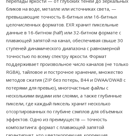
перепады яркости — от глубоких теней до зеркальных
бликов на воде, металле или источниках света, —
превышающие точность 8-битных или 16-битных
целочисленных форматов. EXR хранит пиксельные
данные в 16-битном (half) или 32-битном формате с
плавающей запятой на канал, обеспечивая свыше 30
ступеней динамического диапазона с равномерной
точностью по всему спектру яркости. Формат
поддерживает произвольное число каналов (не только
RGBA), тайловое и построчное хранение, множество
методов сжатия (ZIP без потерь, B44 и DWAA/DWAB с
потерями для превью), многочастные файлы с
несколькими видами или слоями, а также глубинные
пиксели, где каждый пиксель хранит несколько
отсортированных по глубине сэмплов для объёмных
эффектов. Одно из преимуществ — точность
композитинга: формат с плавающей запятой
гарантирует, что цветокоррекция, коррекция