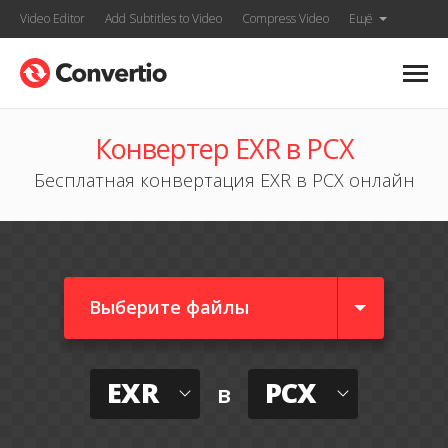
Video Editor
Add Subtitles to Video
Compress Video
Ещё
Конвертер EXR в PCX
Бесплатная конвертация EXR в PCX онлайн
Выберите файлы
EXR
PCX
в