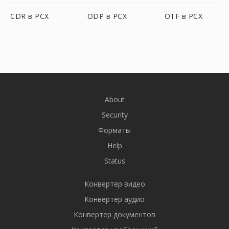
CDR в PCX
ODP в PCX
OTF в PCX
About
Security
Форматы
Help
Status
Конвертер видео
Конвертер аудио
Конвертер документов