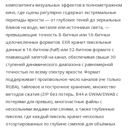
композитинга визуальных эффектов в полнометражном
кино, где сцены регулярно содержат экстремальные
перепады яркости — от глубоких теней до зеркальных
бликов на воде, металле или источниках света, —
превышающие точность 8-битных или 16-битных
целочисленных форматов. EXR хранит пиксельные
данные в 16-битном (half) или 32-битном формате с
плавающей запятой на канал, обеспечивая свыше 30
ступеней динамического диапазона с равномерной
точностью по всему спектру яркости. Формат
поддерживает произвольное число каналов (не только
RGBA), тайловое и построчное хранение, множество
методов сжатия (ZIP без потерь, B44 и DWAA/DWAB с
потерями для превью), многочастные файлы с
несколькими видами или слоями, а также глубинные
пиксели, где каждый пиксель хранит несколько
отсортированных по глубине сэмплов для объёмных