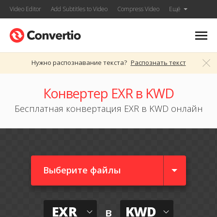
Video Editor
Add Subtitles to Video
Compress Video
Ещё
Нужно распознавание текста?
Распознать текст
Конвертер EXR в KWD
Бесплатная конвертация EXR в KWD онлайн
Выберите файлы
EXR
KWD
в