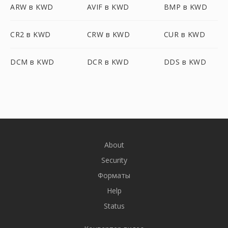
ARW в KWD
AVIF в KWD
BMP в KWD
CR2 в KWD
CRW в KWD
CUR в KWD
DCM в KWD
DCR в KWD
DDS в KWD
About
Security
Форматы
Help
Status