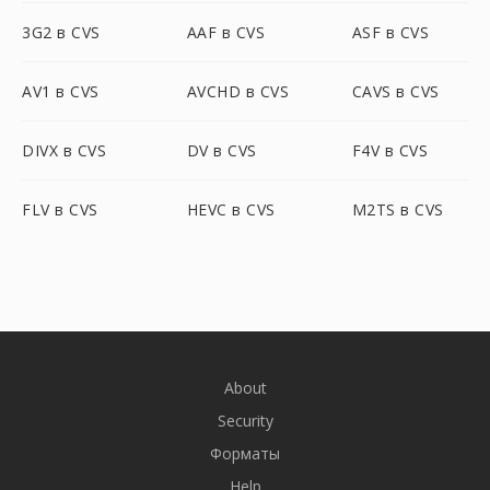
3G2 в CVS
AAF в CVS
ASF в CVS
AV1 в CVS
AVCHD в CVS
CAVS в CVS
DIVX в CVS
DV в CVS
F4V в CVS
FLV в CVS
HEVC в CVS
M2TS в CVS
About
Security
Форматы
Help