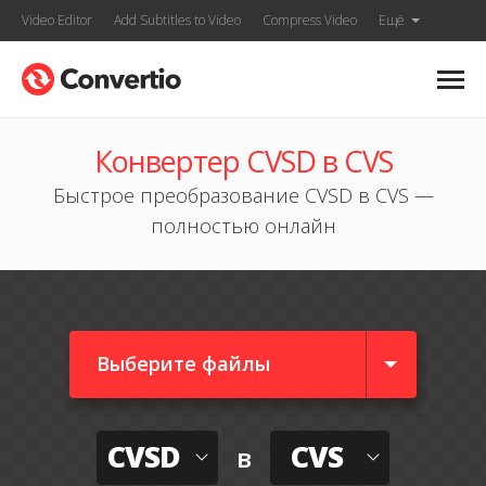
Video Editor
Add Subtitles to Video
Compress Video
Ещё
Конвертер CVSD в CVS
Быстрое преобразование CVSD в CVS —
полностью онлайн
Выберите файлы
CVSD
CVS
в