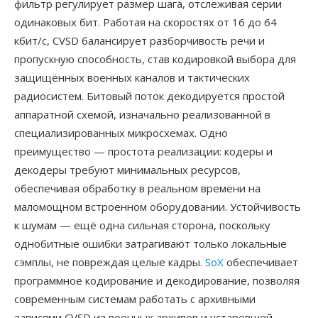
фильтр регулирует размер шага, отслеживая серии
одинаковых бит. Работая на скоростях от 16 до 64
кбит/с, CVSD балансирует разборчивость речи и
пропускную способность, став кодировкой выбора для
защищённых военных каналов и тактических
радиосистем. Битовый поток декодируется простой
аппаратной схемой, изначально реализованной в
специализированных микросхемах. Одно
преимущество — простота реализации: кодеры и
декодеры требуют минимальных ресурсов,
обеспечивая обработку в реальном времени на
маломощном встроенном оборудовании. Устойчивость
к шумам — ещё одна сильная сторона, поскольку
однобитные ошибки затрагивают только локальные
сэмплы, не повреждая целые кадры.
SoX
обеспечивает
программное кодирование и декодирование, позволяя
современным системам работать с архивными
записями CVSD из военных архивов и устаревшей