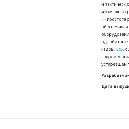
и тактически
изначально 
— простота 
обеспечивая
оборудовани
однобитные 
кадры.
SoX
об
современным
устаревшей 
Разработчи
Дата выпус