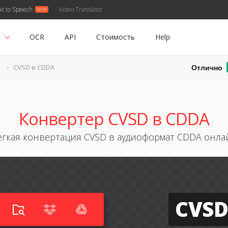
xt to Speech
Video Translator
ь
OCR
API
Стоимость
Help
Отлично
D
CVSD в CDDA
Конвертер CVSD в CDDA
ёгкая конвертация CVSD в аудиоформат CDDA онла
CVSD