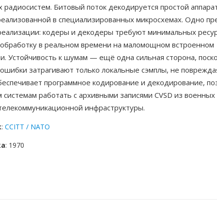
х радиосистем. Битовый поток декодируется простой аппара
реализованной в специализированных микросхемах. Одно п
реализации: кодеры и декодеры требуют минимальных ресур
 обработку в реальном времени на маломощном встроенном
и. Устойчивость к шумам — ещё одна сильная сторона, поск
ошибки затрагивают только локальные сэмплы, не поврежда
еспечивает программное кодирование и декодирование, по
 системам работать с архивными записями CVSD из военных 
телекоммуникационной инфраструктуры.
к
:
CCITT / NATO
ка
: 1970