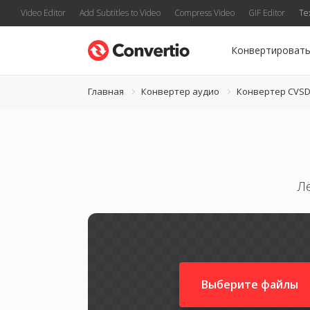
Video Editor
Add Subtitles to Video
Compress Video
GIF Editor
Te
Конвертироват
Главная
Конвертер аудио
Конвертер CVS
Л
Выберите файлы