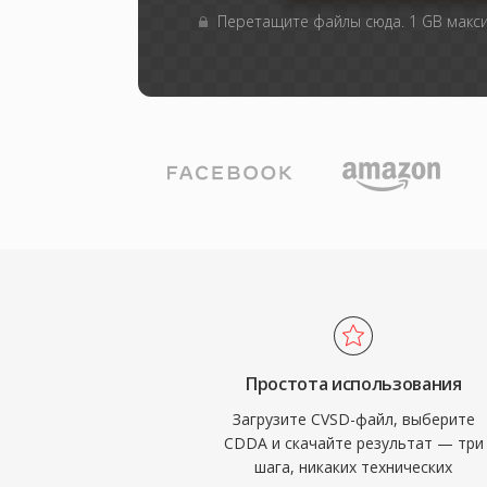
Перетащите файлы сюда. 1 GB макс
Простота использования
Загрузите CVSD-файл, выберите
CDDA и скачайте результат — три
шага, никаких технических