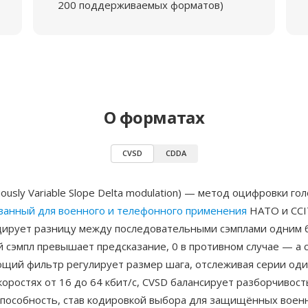
200 поддерживаемых форматов)
О форматах
CVSD
CDDA
uously Variable Slope Delta modulation) — метод оцифровки гол
ванный для военного и телефонного применения
НАТО и CCI
одирует разницу между последовательными сэмплами одним 
 сэмпл превышает предсказание, 0 в противном случае — а 
щий фильтр регулирует размер шага, отслеживая серии оди
коростях от 16 до 64 кбит/с, CVSD балансирует разборчивост
способность, став кодировкой выбора для защищённых воен