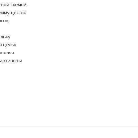
тной схемой,
реимущество
сов,
ольку
я целые
зволяя
архивов и