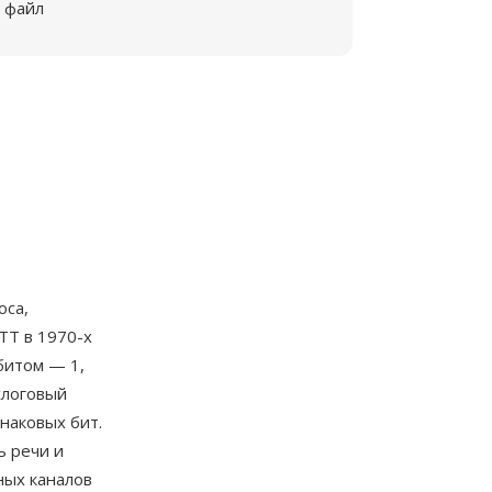
файл
оса,
TT в 1970-х
битом — 1,
слоговый
наковых бит.
ь речи и
ных каналов