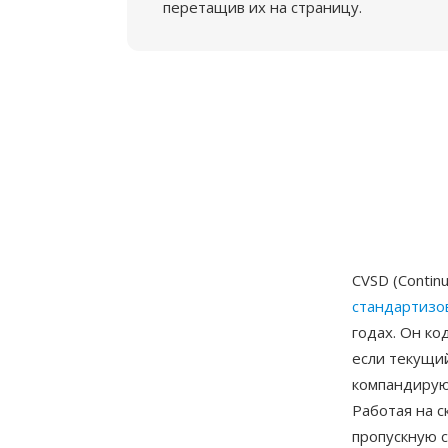
перетащив их на страницу.
CVSD (Contin
стандартизо
годах. Он к
если текущий
компандирую
Работая на с
пропускную 