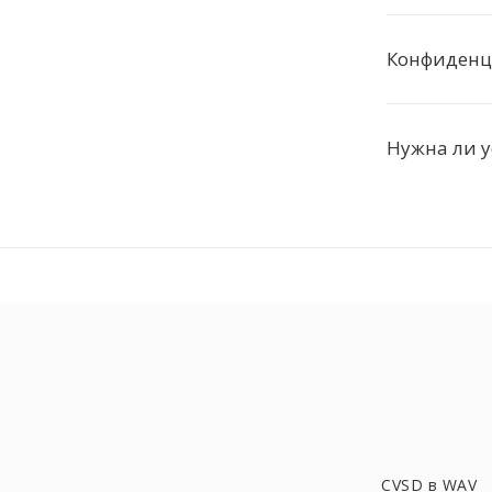
Конфиденц
Нужна ли у
CVSD в WAV