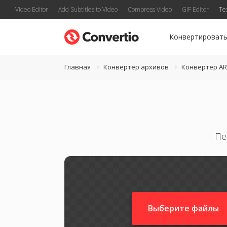
Video Editor
Add Subtitles to Video
Compress Video
GIF Editor
Te
Конвертироват
Главная
Конвертер архивов
Конвертер A
Пе
Выберите файлы