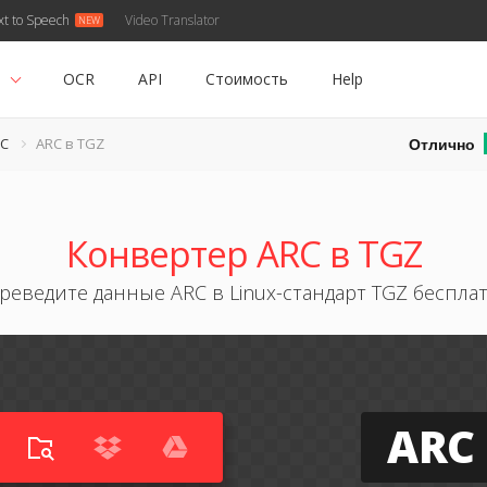
xt to Speech
Video Translator
ь
OCR
API
Стоимость
Help
Отлично
RC
ARC в TGZ
Конвертер ARC в TGZ
реведите данные ARC в Linux-стандарт TGZ беспла
ARC