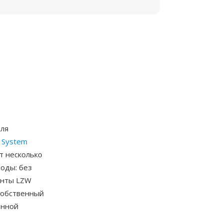
для
и
System
т несколько
оды: без
анты LZW
собственный
енной