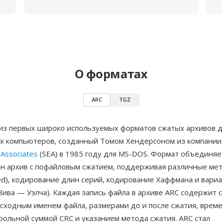
О форматах
ARC
TGZ
из первых широко используемых форматов сжатых архивов 
х компьютеров, созданный Томом Хендерсоном из компани
Associates
(SEA) в 1985 году для MS-DOS. Формат объединяе
ин архив с пофайловым сжатием, поддерживая различные мет
ed), кодирование длин серий, кодирование Хаффмана и вари
ива — Уэлча). Каждая запись файла в архиве ARC содержит 
исходным именем файла, размерами до и после сжатия, врем
рольной суммой CRC и указанием метода сжатия. ARC стал