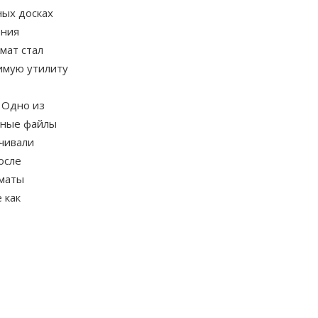
ых досках
ения
мат стал
имую утилиту
 Одно из
ьные файлы
чивали
осле
рматы
 как