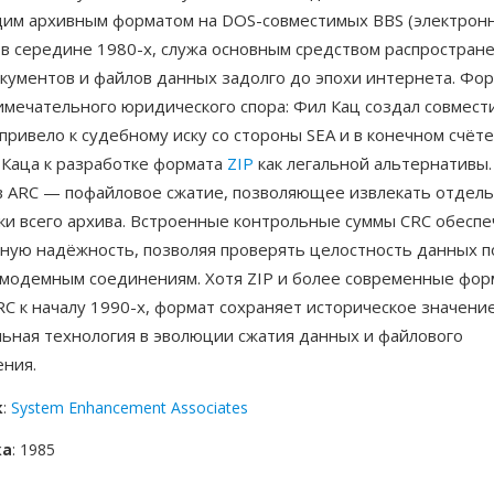
м архивным форматом на DOS-совместимых BBS (электронн
 в середине 1980-х, служа основным средством распростран
кументов и файлов данных задолго до эпохи интернета. Фор
имечательного юридического спора: Фил Кац создал совмест
 привело к судебному иску со стороны SEA и в конечном счёте
 Каца к разработке формата
ZIP
как легальной альтернативы.
 ARC — пофайловое сжатие, позволяющее извлекать отдел
ки всего архива. Встроенные контрольные суммы CRC обеспе
ную надёжность, позволяя проверять целостность данных п
 модемным соединениям. Хотя ZIP и более современные фо
C к началу 1990-х, формат сохраняет историческое значение
ьная технология в эволюции сжатия данных и файлового
ения.
к
:
System Enhancement Associates
ка
: 1985