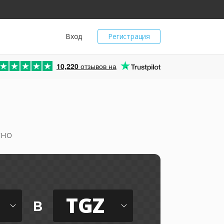
Вход
Регистрация
10,220
отзывов на
тно
TGZ
в