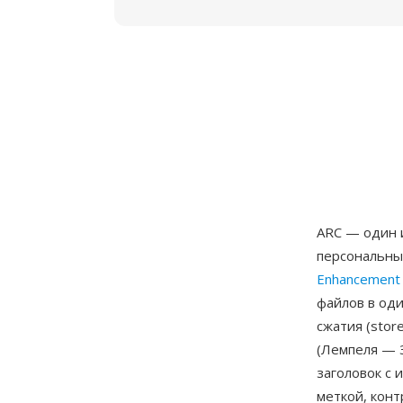
ARC — один 
персональны
Enhancement 
файлов в од
сжатия (stor
(Лемпеля — З
заголовок с 
меткой, конт