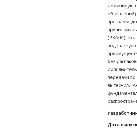
доминирующи
объявлений)
программ, до
причиной пр
(PKARC), что
подтолкнуло
преимуществ
без распаков
дополнитель
передачи по
вытеснили AR
фундаментал
распростран
Разработчи
Дата выпус