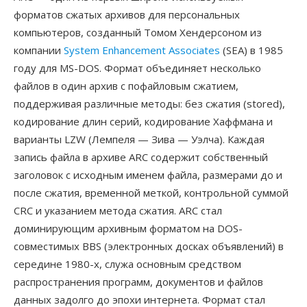
форматов сжатых архивов для персональных
компьютеров, созданный Томом Хендерсоном из
компании
System Enhancement Associates
(SEA) в 1985
году для MS-DOS. Формат объединяет несколько
файлов в один архив с пофайловым сжатием,
поддерживая различные методы: без сжатия (stored),
кодирование длин серий, кодирование Хаффмана и
варианты LZW (Лемпеля — Зива — Уэлча). Каждая
запись файла в архиве ARC содержит собственный
заголовок с исходным именем файла, размерами до и
после сжатия, временной меткой, контрольной суммой
CRC и указанием метода сжатия. ARC стал
доминирующим архивным форматом на DOS-
совместимых BBS (электронных досках объявлений) в
середине 1980-х, служа основным средством
распространения программ, документов и файлов
данных задолго до эпохи интернета. Формат стал