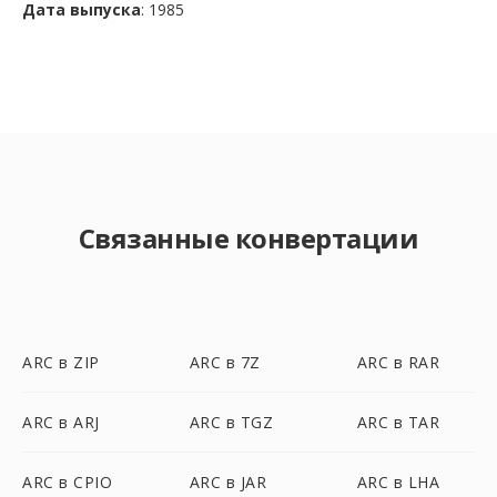
Дата выпуска
: 1985
Связанные конвертации
ARC в ZIP
ARC в 7Z
ARC в RAR
ARC в ARJ
ARC в TGZ
ARC в TAR
ARC в CPIO
ARC в JAR
ARC в LHA