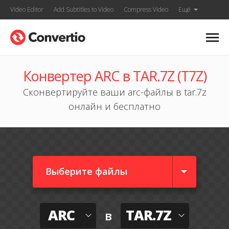
Video Editor
Add Subtitles to Video
Compress Video
Ещё
Конвертер ARC в TAR.7Z (T7Z)
Сконвертируйте ваши arc-файлы в tar.7z
онлайн и бесплатно
Выберите файлы
ARC
TAR.7Z
в