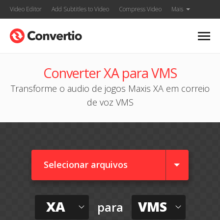
Video Editor
Add Subtitles to Video
Compress Video
Mais
Converter XA para VMS
Transforme o audio de jogos Maxis XA em correio
de voz VMS
Selecionar arquivos
XA
VMS
para