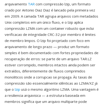
arquivamento
TAR
com compressão lzip, um formato
criado por Antonio Diaz Diaz é lancado pela primeira vez
em 2009. A camada TAR agrupa arquivos com metadados
Unix completos em um único fluxo, e o lzip aplica
compressão LZMA com um container robusto que inclui
verificacao de integridade CRC-32 por membro é limites
de membro limpos. O lzip foi projetado com foco em
arquivamento de longo prazo — produz um formato
simples é bem documentado com fortes propriedades de
recuperação de erros: se parte de um arquivo TAR.LZ
estiver corrompido, membros intactos ainda podem ser
extraídos, diferentemente de fluxos comprimidos
monoliticos onde a corrupcao se propaga. Às taxas de
compressão são essencialmente idênticas ao LZMA/XZ já
que o
lzip
usá o mesmo algoritmo LZMA. Uma vantagem é
a resiliencia arquivisica — a estrutura baseada em
membros significa que um arquivo multiparte pode