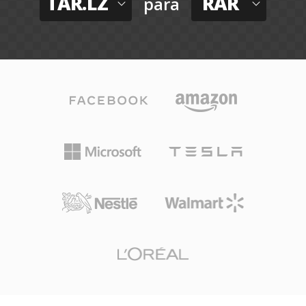
TAR.LZ
RAR
para