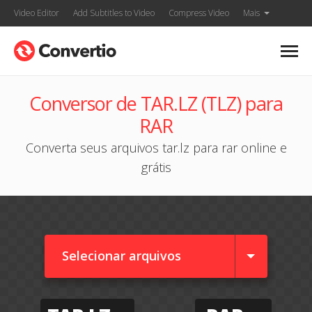
Video Editor
Add Subtitles to Video
Compress Video
Mais
Conversor de TAR.LZ (TLZ) para
RAR
Converta seus arquivos tar.lz para rar online e
grátis
Selecionar arquivos