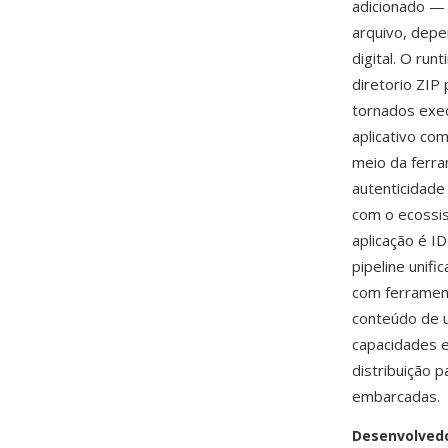
adicionado — 
arquivo, depe
digital. O ru
diretorio ZIP
tornados exec
aplicativo co
meio da ferra
autenticidade
com o ecossis
aplicação é I
pipeline unif
com ferrame
conteúdo de u
capacidades e
distribuição 
embarcadas.
Desenvolved