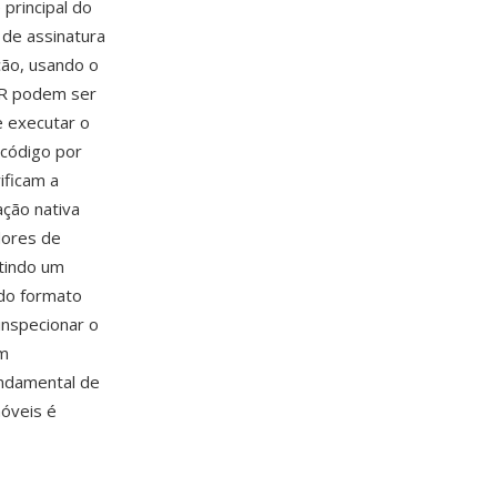
principal do
 de assinatura
ção, usando o
JAR podem ser
e executar o
 código por
ificam a
ação nativa
dores de
itindo um
 do formato
 inspecionar o
am
undamental de
móveis é