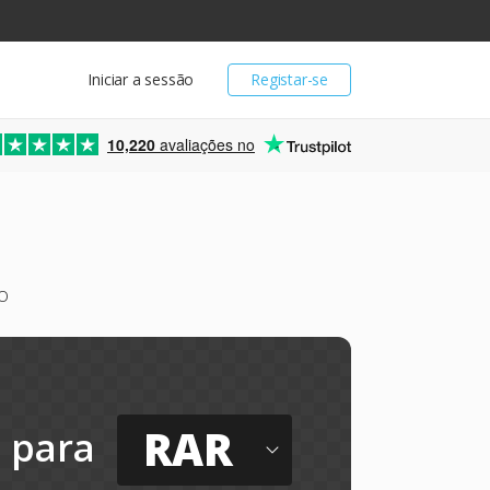
Iniciar a sessão
Registar-se
10,220
avaliações no
o
RAR
para