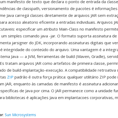
um manifesto de texto que declara o ponto de entrada da classe 
ndências de classpath, versionamento de pacotes é informações
ntime Java carregá classes diretamente de arquivos JAR sem extra
 para acesso aleatorio eficiente a entradas individuais. Arquivos 
utaveis: especificar um atributo Main-Class no manifesto permit
m um simples comando java -jar. O formato suporta assinatura de
menta jarsigner do JDK, incorporando assinaturas digitais que ver
 é integridade do conteúdo do arquivo. Uma vantagem é a integr
tema Java — a JVM, ferramentas de build (Maven, Gradle), servi
DEs tratam arquivos JAR como artefatos de primeira classe, perm
icado de build-implantação-execução. A compatibilidade retroativa
ntas
ZIP
padrão é outra força prática: qualquer utilitário ZIP pode
m JAR, enquanto às camadas de manifesto é assinatura adicion
specíficas de Java por cima. O JAR permanece como a unidade f
para bibliotecas é aplicações Java em implantacoes corporativas, 
or
:
Sun Microsystems