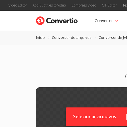
Video Editor
Add Subtitles to Video
Compress Video
GIF Editor
Te
Converter
Início
Conversor de arquivos
Conversor de JA
Selecionar arquivos