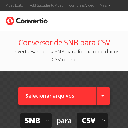
Video Editor
Add Subtitles to Video
Compress Video
Mais
Conversor de SNB para CSV
Converta Bambook SNB para formato de dados
CSV online
Selecionar arquivos
SNB
CSV
para