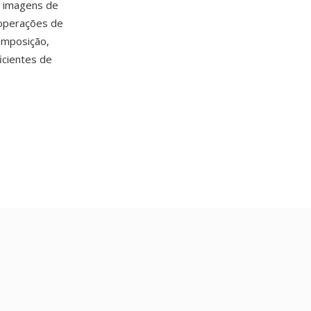
— imagens de
operações de
omposição,
icientes de