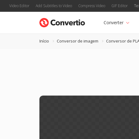
Video Editor
Add Subtitles to Video
Compress Video
GIF Editor
Te
Converter
Início
Conversor de imagem
Conversor de P