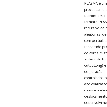
PLASMA é um 
processamento
DuPont em 1 
formato PLAS
recursivo de
aleatorias, d
com perturbac
tenha sido pr
de cores mist
sintaxe de li
output.png) é
de geração —
controlados p
alto contrast
como excelent
deslocamento 
desenvolvimen