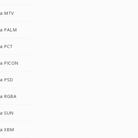
ra MTV
ra PALM
a PCT
a PICON
a PSD
ra RGBA
ra SUN
ra XBM