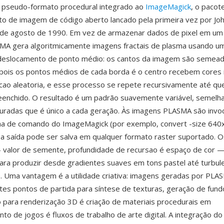
pseudo-formato procedural integrado ao
ImageMagick
, o pacot
 de imagem de código aberto lancado pela primeira vez por Joh
de agosto de 1990. Em vez de armazenar dados de pixel em um 
MA gera algoritmicamente imagens fractais de plasma usando um
 deslocamento de ponto médio: os cantos da imagem são semea
epois os pontos médios de cada borda é o centro recebem cores 
ao aleatoria, e esse processo se repete recursivamente até que
eenchido. O resultado é um padrão suavemente variável, semelha
uradas que é único a cada geração. Às imagens PLASMA são invo
nha de comando do ImageMagick (por exemplo, convert -size 640
 a saída pode ser salva em qualquer formato raster suportado. 
 valor de semente, profundidade de recursao é espaço de cor 
ara produzir desde gradientes suaves em tons pastel até turbule
e. Uma vantagem é a utilidade criativa: imagens geradas por PL
es pontos de partida para síntese de texturas, geração de fun
para renderização 3D é criação de materiais procedurais em
to de jogos é fluxos de trabalho de arte digital. A integração d