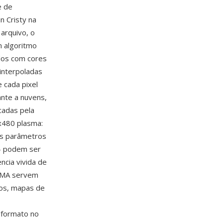
e de
n Cristy na
arquivo, o
 algoritmo
dos com cores
interpoladas
 cada pixel
nte a nuvens,
cadas pela
x480 plasma:
Os parâmetros
— podem ser
ncia vivida de
ASMA servem
dos, mapas de
o formato no