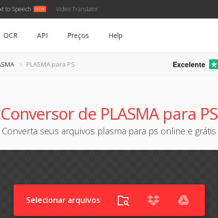
xt to Speech
Video Translator
OCR
API
Preços
Help
Excelente
LASMA
PLASMA para PS
Conversor de PLASMA para PS
Converta seus arquivos plasma para ps online e grátis
Selecionar arquivos