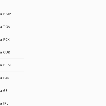
ra BMP
a TGA
a PCX
a CUR
ra PPM
a EXR
a G3
a IPL