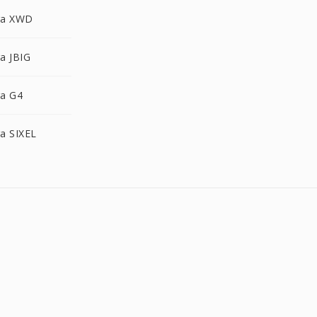
ra XWD
a JBIG
a G4
a SIXEL