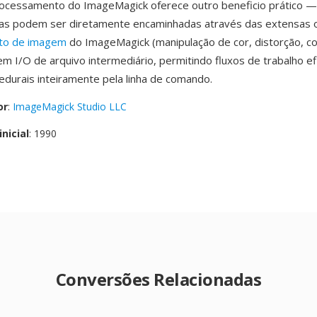
processamento do ImageMagick oferece outro beneficio prático 
as podem ser diretamente encaminhadas através das extensas 
to de imagem
do ImageMagick (manipulação de cor, distorção, c
em I/O de arquivo intermediário, permitindo fluxos de trabalho ef
edurais inteiramente pela linha de comando.
or
:
ImageMagick Studio LLC
nicial
: 1990
Conversões Relacionadas