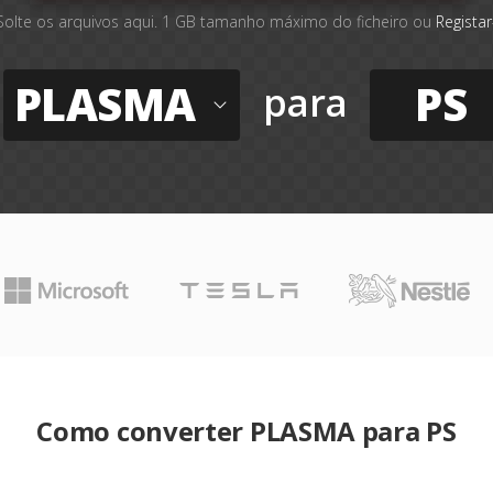
Solte os arquivos aqui. 1 GB tamanho máximo do ficheiro ou
Registar
PLASMA
PS
para
Como converter PLASMA para PS