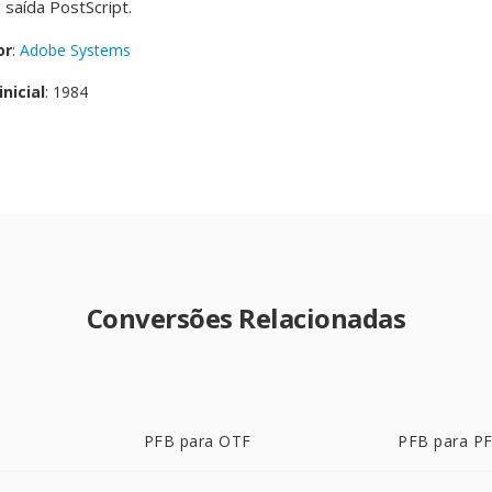
saída PostScript.
or
:
Adobe Systems
nicial
: 1984
Conversões Relacionadas
PFB para OTF
PFB para P