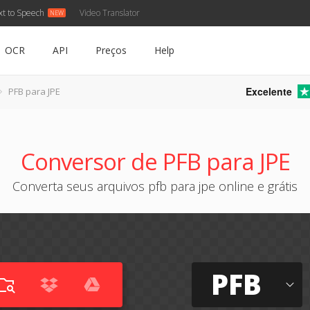
xt to Speech
Video Translator
OCR
API
Preços
Help
Excelente
PFB para JPE
Conversor de PFB para JPE
Converta seus arquivos pfb para jpe online e grátis
PFB