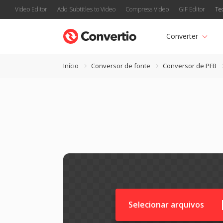
Video Editor
Add Subtitles to Video
Compress Video
GIF Editor
Te
Converter
Início
Conversor de fonte
Conversor de PFB
Selecionar arquivos