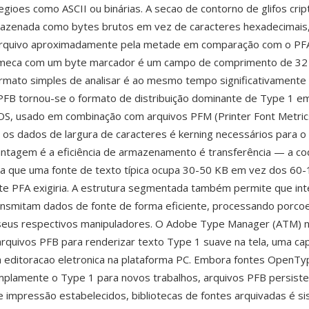
egioes como ASCII ou binárias. A secao de contorno de glifos cri
mazenada como bytes brutos em vez de caracteres hexadecimais,
rquivo aproximadamente pela metade em comparação com o PFA
eca com um byte marcador é um campo de comprimento de 32 
rmato simples de analisar é ao mesmo tempo significativamente
FB tornou-se o formato de distribuição dominante de Type 1 e
S, usado em combinação com arquivos PFM (Printer Font Metric
os dados de largura de caracteres é kerning necessários para o 
ntagem é a eficiência de armazenamento é transferência — a cod
fica que uma fonte de texto típica ocupa 30-50 KB em vez dos 60
te PFA exigiria. A estrutura segmentada também permite que in
ansmitam dados de fonte de forma eficiente, processando porcoe
 seus respectivos manipuladores. O Adobe Type Manager (ATM) 
rquivos PFB para renderizar texto Type 1 suave na tela, uma ca
a editoracao eletronica na plataforma PC. Embora fontes OpenT
mplamente o Type 1 para novos trabalhos, arquivos PFB persist
e impressão estabelecidos, bibliotecas de fontes arquivadas é s