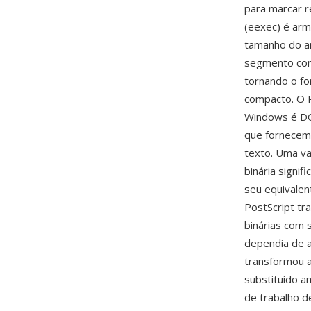
para marcar r
(eexec) é ar
tamanho do a
segmento com
tornando o fo
compacto. O P
Windows é DO
que fornecem 
texto. Uma va
binária signi
seu equivalen
PostScript tr
binárias com
dependia de a
transformou 
substituído a
de trabalho d