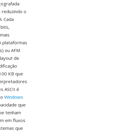
ptografada
 reduzindo o
. Cada
bits,
 mais
m plataformas
s) ou AFM
layout de
ificação
-100 KB que
terpretadores
s ASCII é
no
Windows
pacidade que
ype tenham
em em fluxos
istemas que