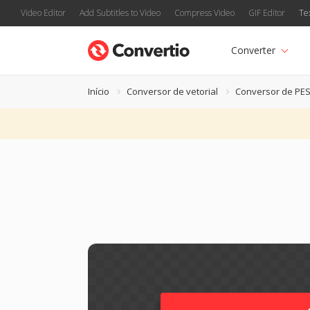
Video Editor
Add Subtitles to Video
Compress Video
GIF Editor
Te
Converter
Início
Conversor de vetorial
Conversor de PE