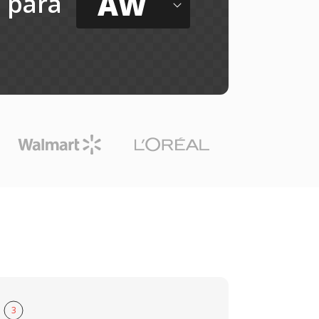
AW
para
3