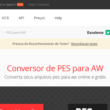
xt to Speech
Video Translator
OCR
API
Preços
Help
Excelente
S
PES para AW
Precisa do Reconhecimento de Texto?
Reconhecer texto
Conversor de PES para AW
Converta seus arquivos pes para aw online e grátis