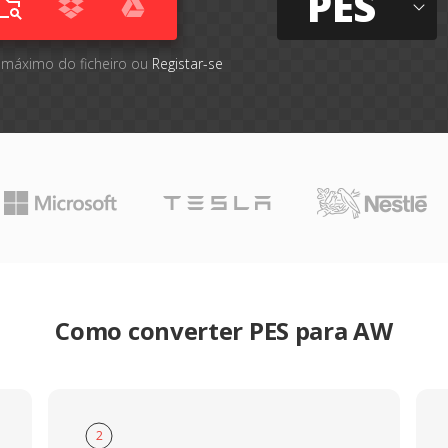
PES
 máximo do ficheiro ou
Registar-se
Como converter PES para AW
2