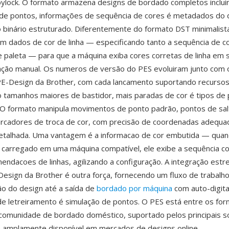
ylock. O formato armazena designs de bordado completos inclui
de pontos, informações de sequência de cores é metadados do 
 binário estruturado. Diferentemente do formato DST minimalista
m dados de cor de linha — especificando tanto a sequência de c
e paleta — para que a máquina exiba cores corretas de linha em 
ação manual. Os numeros de versão do PES evoluiram junto com 
 PE-Design da Brother, com cada lancamento suportando recursos 
tamanhos maiores de bastidor, mais paradas de cor é tipos de
 O formato manipula movimentos de ponto padrão, pontos de sa
arcadores de troca de cor, com precisão de coordenadas adequa
etalhada. Uma vantagem é a informacao de cor embutida — qua
 carregado em uma máquina compatível, ele exibe a sequência c
endacoes de linhas, agilizando a configuração. A integração estr
esign da Brother é outra força, fornecendo um fluxo de trabalh
ão do design até a saída de
bordado por máquina
com auto-digita
e letreiramento é simulação de pontos. O PES está entre os fo
comunidade de bordado doméstico, suportado pelos principais 
 é amplamente disponível em mercados de designs online.