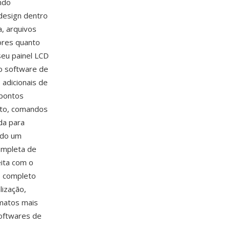
ndo
design dentro
, arquivos
ores quanto
seu painel LCD
o software de
adicionais de
 pontos
lto, comandos
da para
ndo um
ompleta de
eita com o
o completo
lização,
rmatos mais
softwares de