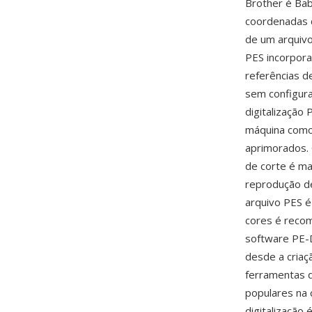
Brother é Bab
coordenadas 
de um arquivo
PES incorpora
referências d
sem configur
digitalização
máquina como 
aprimorados.
de corte é m
reprodução d
arquivo PES é
cores é recom
software PE-D
desde a criaç
ferramentas d
populares na 
digitalização