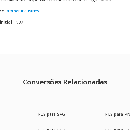
or
:
Brother Industries
nicial
: 1997
Conversões Relacionadas
PES para SVG
PES para P
PES para JPEG
PES para D