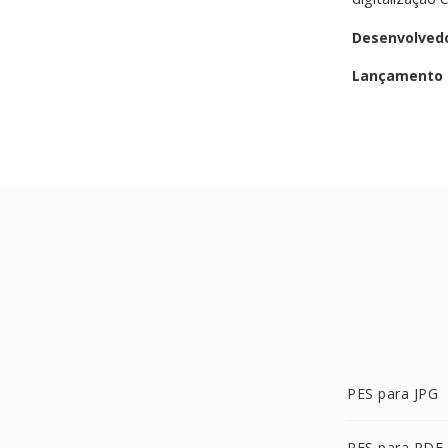
Desenvolved
Lançamento i
PES para JPG
PES para PDF