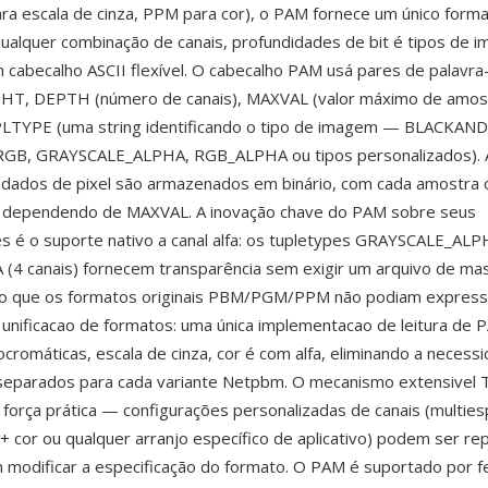
ra escala de cinza, PPM para cor), o PAM fornece um único form
ualquer combinação de canais, profundidades de bit é tipos de 
 cabecalho ASCII flexível. O cabecalho PAM usá pares de palavra-
T, DEPTH (número de canais), MAXVAL (valor máximo de amost
LTYPE (uma string identificando o tipo de imagem — BLACKAN
GB, GRAYSCALE_ALPHA, RGB_ALPHA ou tipos personalizados). 
s dados de pixel são armazenados em binário, com cada amostra
s dependendo de MAXVAL. A inovação chave do PAM sobre seus
 é o suporte nativo a canal alfa: os tupletypes GRAYSCALE_ALPH
4 canais) fornecem transparência sem exigir um arquivo de ma
go que os formatos originais PBM/PGM/PPM não podiam express
unificacao de formatos: uma única implementacao de leitura de 
romáticas, escala de cinza, cor é com alfa, eliminando a necess
 separados para cada variante Netpbm. O mecanismo extensive
 força prática — configurações personalizadas de canais (multies
+ cor ou qualquer arranjo específico de aplicativo) podem ser r
 modificar a especificação do formato. O PAM é suportado por 