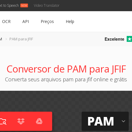
xt to Speech
Video Translator
OCR
API
Preços
Help
Excelente
M
PAM para JFIF
Conversor de PAM para JFIF
Converta seus arquivos pam para jfif online e grátis
PAM