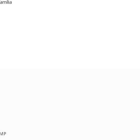
amília
BMP