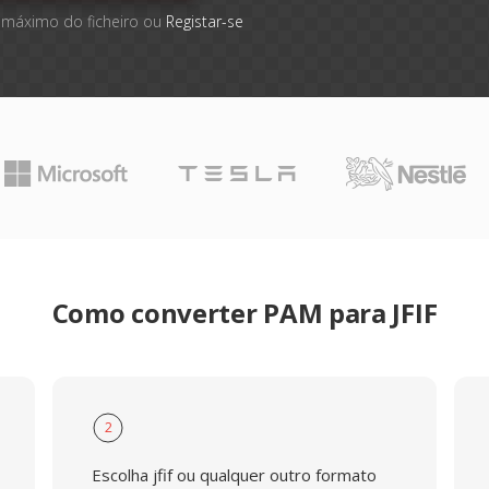
 máximo do ficheiro ou
Registar-se
Como converter PAM para JFIF
2
Escolha jfif ou qualquer outro formato