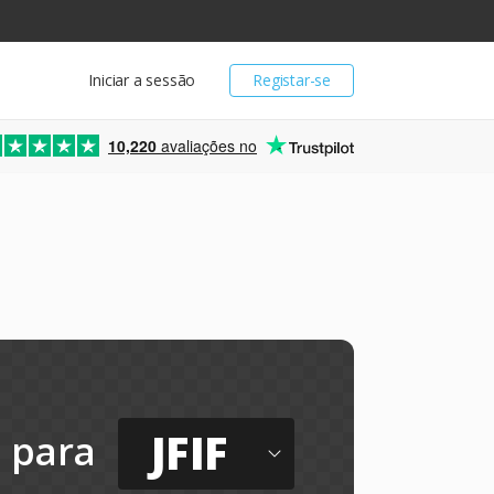
Iniciar a sessão
Registar-se
10,220
avaliações no
JFIF
para