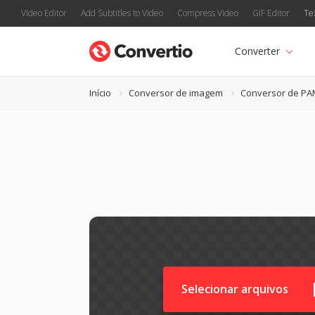
Video Editor
Add Subtitles to Video
Compress Video
GIF Editor
Te
Converter
Início
Conversor de imagem
Conversor de PA
Selecionar arquivos