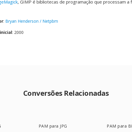
geMagick
, GIMP é bibliotecas de programação que processam a f
or
:
Bryan Henderson / Netpbm
nicial
: 2000
Conversões Relacionadas
G
PAM para JPG
PAM para 