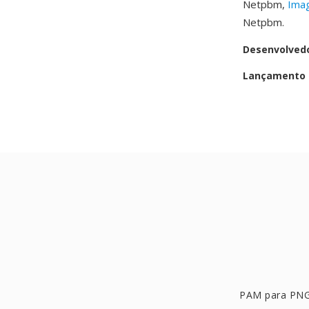
Netpbm,
Ima
Netpbm.
Desenvolved
Lançamento i
PAM para PN