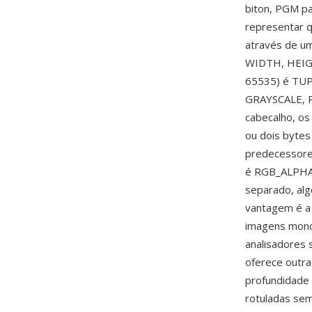
biton, PGM pa
representar q
através de um
WIDTH, HEIGH
65535) é TUP
GRAYSCALE, R
cabecalho, o
ou dois byte
predecessores
é RGB_ALPHA (
separado, al
vantagem é a 
imagens monoc
analisadores
oferece outra
profundidade 
rotuladas sem