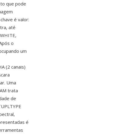
ato que pode
imagem
chave é valor:
ra, até
DWHITE,
Após o
 ocupando um
A (2 canais)
scara
ar. Uma
PAM trata
idade de
l TUPLTYPE
pectral,
epresentadas é
ferramentas