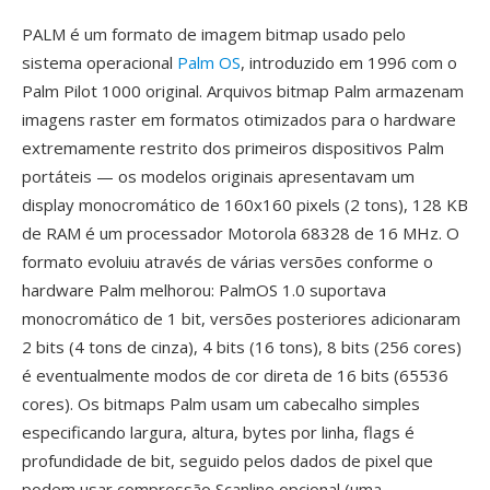
PALM é um formato de imagem bitmap usado pelo
sistema operacional
Palm OS
, introduzido em 1996 com o
Palm Pilot 1000 original. Arquivos bitmap Palm armazenam
imagens raster em formatos otimizados para o hardware
extremamente restrito dos primeiros dispositivos Palm
portáteis — os modelos originais apresentavam um
display monocromático de 160x160 pixels (2 tons), 128 KB
de RAM é um processador Motorola 68328 de 16 MHz. O
formato evoluiu através de várias versões conforme o
hardware Palm melhorou: PalmOS 1.0 suportava
monocromático de 1 bit, versões posteriores adicionaram
2 bits (4 tons de cinza), 4 bits (16 tons), 8 bits (256 cores)
é eventualmente modos de cor direta de 16 bits (65536
cores). Os bitmaps Palm usam um cabecalho simples
especificando largura, altura, bytes por linha, flags é
profundidade de bit, seguido pelos dados de pixel que
podem usar compressão Scanline opcional (uma