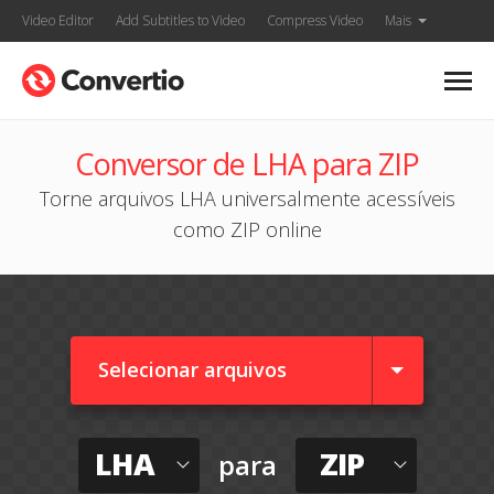
Video Editor
Add Subtitles to Video
Compress Video
Mais
Conversor de LHA para ZIP
Torne arquivos LHA universalmente acessíveis
como ZIP online
Selecionar arquivos
LHA
ZIP
para