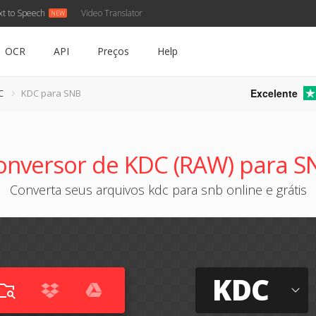
xt to Speech
Video Translator
OCR
API
Preços
Help
Excelente
C
KDC para SNB
onversor de KDC (RAW) para S
Converta seus arquivos kdc para snb online e grátis
KDC