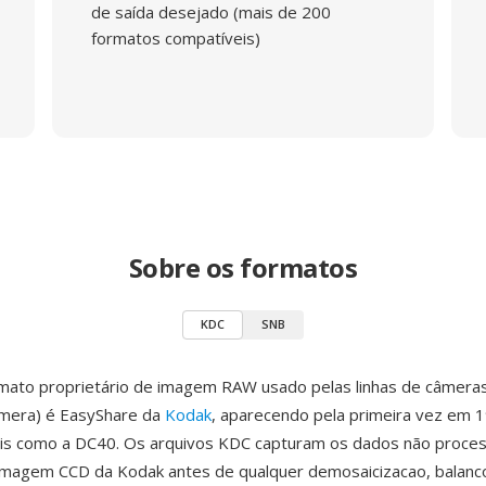
de saída desejado (mais de 200
formatos compatíveis)
Sobre os formatos
KDC
SNB
mato proprietário de imagem RAW usado pelas linhas de câmer
âmera) é EasyShare da
Kodak
, aparecendo pela primeira vez em 
iais como a DC40. Os arquivos KDC capturam os dados não proce
imagem CCD da Kodak antes de qualquer demosaicizacao, balanc