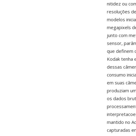
nitidez ou co
resoluções de
modelos inic
megapixels d
junto com met
sensor, parâm
que definem c
Kodak tenha 
dessas câmera
consumo inic
em suas câme
produziam uma
os dados brut
processament
interpretacoe
mantido no 
capturadas e