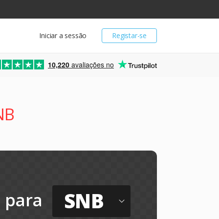
Iniciar a sessão
Registar-se
10,220
avaliações no
NB
SNB
para