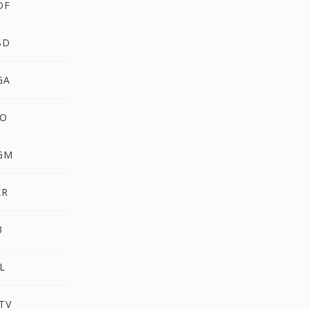
DF
SD
GA
CO
PGM
XR
3
L
TV