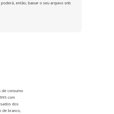
poderá, então, baixar o seu arquivo snb
as de consumo
1995 com
ssados dos
o de branco,