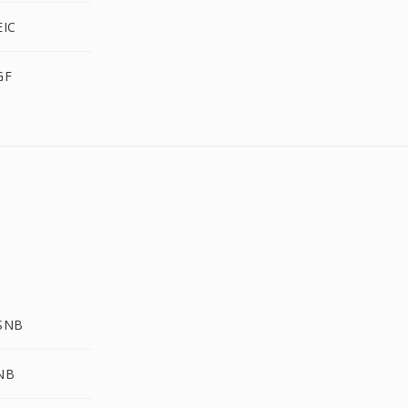
EIC
GF
 SNB
NB