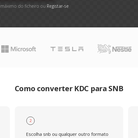
 máximo do ficheiro ou
Registar-se
Como converter KDC para SNB
2
Escolha snb ou qualquer outro formato