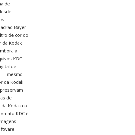
ma de
 desde
os
padrão Bayer
ltro de cor do
or da Kodak
Embora a
quivos KDC
gital de
dak — mesmo
or da Kodak
C preservam
tas de
s da Kodak ou
 formato KDC é
 imagens
oftware