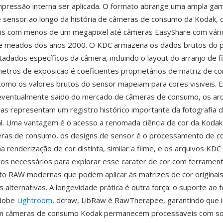
mpressão interna ser aplicada. O formato abrange uma ampla ga
 sensor ao longo da história de câmeras de consumo da Kodak,
iais com menos de um megapixel até câmeras EasyShare com vári
e meados dos anos 2000. O KDC armazena os dados brutos do 
adados específicos da câmera, incluindo o layout do arranjo de fi
etros de exposicao é coeficientes proprietários de matriz de c
omo os valores brutos do sensor mapeiam para cores visiveis. 
eventualmente saido do mercado de câmeras de consumo, os ar
s representam um registro histórico importante da fotografia di
ial. Uma vantagem é o acesso a renomada ciência de cor da Ko
ras de consumo, os designs de sensor é o processamento de c
 renderização de cor distinta, similar a filme, e os arquivos KD
os necessários para explorar esse carater de cor com ferramen
o RAW modernas que podem aplicar às matrizes de cor originai
s alternativas. A longevidade prática é outra força: o suporte ao
Adobe
Lightroom
, dcraw, LibRaw é RawTherapee, garantindo que
m câmeras de consumo Kodak permanecem processaveis com s