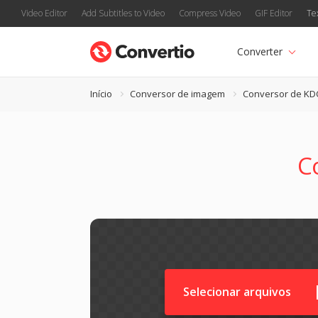
Video Editor
Add Subtitles to Video
Compress Video
GIF Editor
Te
Converter
Início
Conversor de imagem
Conversor de KD
C
Selecionar arquivos