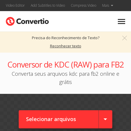
Video Editor
Add Subtitles to Video
Compress Video
Mais
Precisa do Reconhecimento de Texto?
Reconhecer texto
Conversor de KDC (RAW) para FB2
Converta seus arquivos kdc para fb2 online e
grátis
Selecionar arquivos