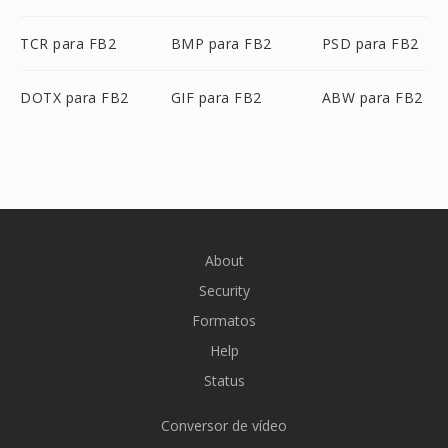
TCR para FB2
BMP para FB2
PSD para FB2
DOTX para FB2
GIF para FB2
ABW para FB2
About
Security
Formatos
Help
Status
Conversor de vídeo