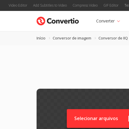
Video Editor
Add Subtitles to Video
Compress Video
GIF Editor
Te
Converter
Início
Conversor de imagem
Conversor de IIQ
Selecionar arquivos