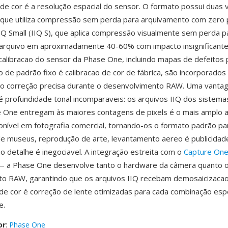
de cor é a resolução espacial do sensor. O formato possui duas v
, que utiliza compressão sem perda para arquivamento com zero
IIQ Small (IIQ S), que aplica compressão visualmente sem perda p
arquivo em aproximadamente 40-60% com impacto insignificante 
alibracao do sensor da Phase One, incluindo mapas de defeitos p
o de padrão fixo é calibracao de cor de fábrica, são incorporados
ndo correção precisa durante o desenvolvimento RAW. Uma vanta
é profundidade tonal incomparaveis: os arquivos IIQ dos sistema
e One entregam às maiores contagens de pixels é o mais amplo a
onível em fotografia comercial, tornando-os o formato padrão pa
 de museus, reprodução de arte, levantamento aereo é publicidad
 detalhe é inegociavel. A integração estreita com o
Capture On
— a Phase One desenvolve tanto o hardware da câmera quanto 
o RAW, garantindo que os arquivos IIQ recebam demosaicizacao
de cor é correção de lente otimizadas para cada combinação espe
e.
or
:
Phase One