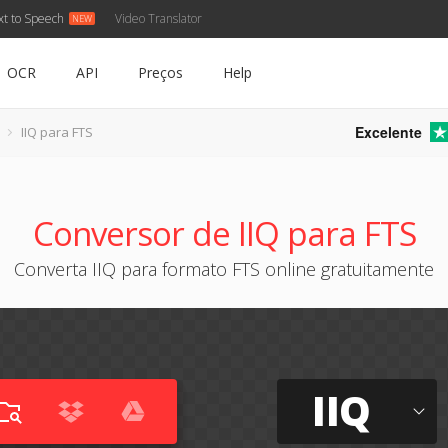
xt to Speech
Video Translator
OCR
API
Preços
Help
Excelente
IIQ para FTS
Conversor de IIQ para FTS
Converta IIQ para formato FTS online gratuitamente
IIQ