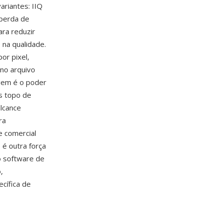
ariantes: IIQ
 perda de
ara reduzir
na qualidade.
or pixel,
 no arquivo
gem é o poder
s topo de
lcance
ra
e comercial
e
é outra força
o software de
,
cífica de