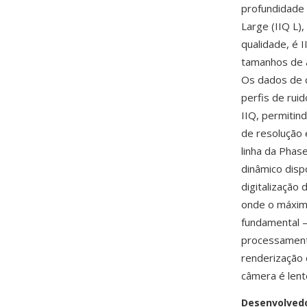
profundidade 
Large (IIQ L)
qualidade, é 
tamanhos de 
Os dados de c
perfis de ruid
IIQ, permiti
de resolução 
linha da Phas
dinâmico disp
digitalização
onde o máximo
fundamental 
processament
renderização 
câmera é lent
Desenvolved