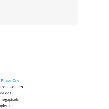
a
Phase One
,
ntroduzido em
ada dos
 megapixels
pleto, a