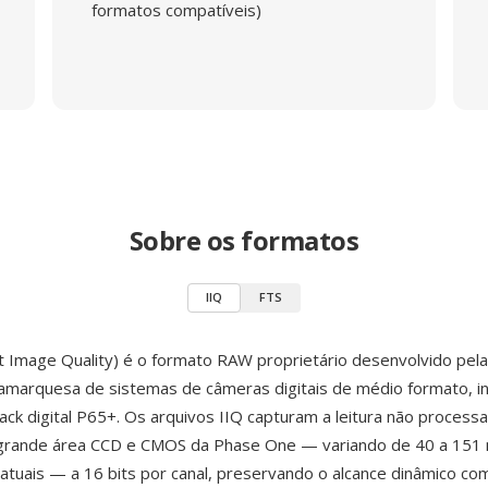
formatos compatíveis)
Sobre os formatos
IIQ
FTS
ent Image Quality) é o formato RAW proprietário desenvolvido pel
namarquesa de sistemas de câmeras digitais de médio formato, i
ck digital P65+. Os arquivos IIQ capturam a leitura não process
grande área CCD e CMOS da Phase One — variando de 40 a 151
atuais — a 16 bits por canal, preservando o alcance dinâmico com