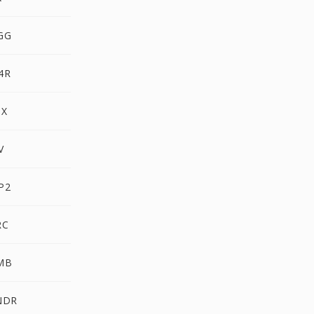
GG
4R
PX
V
P2
RC
AMB
NDR