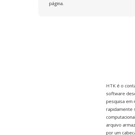
página.
HTK é o cont
software des
pesquisa em r
rapidamente s
computaciona
arquivo arma
por um cabec