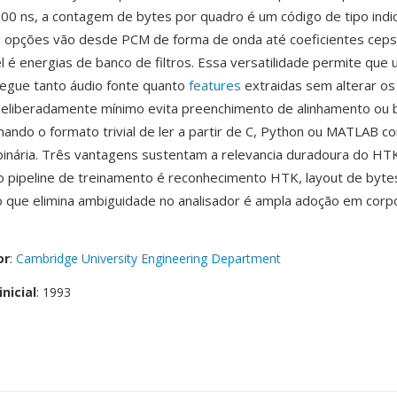
00 ns, a contagem de bytes por quadro é um código de tipo indi
 opções vão desde PCM de forma de onda até coeficientes ceps
l é energias de banco de filtros. Essa versatilidade permite que 
regue tanto áudio fonte quanto
features
extraidas sem alterar os
deliberadamente mínimo evita preenchimento de alinhamento ou 
rnando o formato trivial de ler a partir de C, Python ou MATLAB 
 binária. Três vantagens sustentam a relevancia duradoura do HTK
o pipeline de treinamento é reconhecimento HTK, layout de byte
o que elimina ambiguidade no analisador é ampla adoção em corp
or
:
Cambridge University Engineering Department
nicial
: 1993