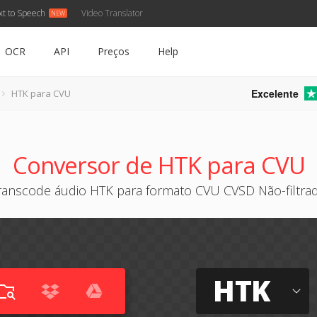
xt to Speech
Video Translator
OCR
API
Preços
Help
Excelente
HTK para CVU
Conversor de HTK para CVU
ranscode áudio HTK para formato CVU CVSD Não-filtra
HTK