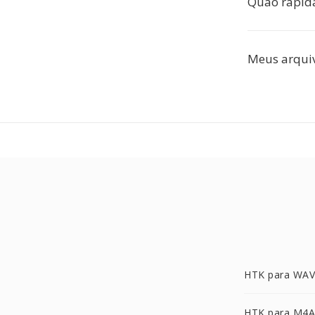
Quão rápida
Meus arquiv
HTK para WAV
HTK para M4A