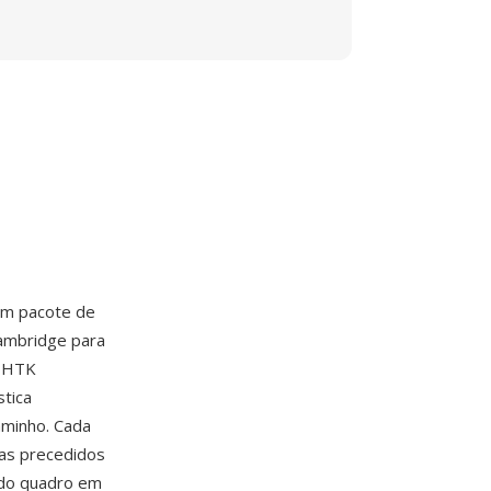
um pacote de
ambridge para
o HTK
stica
aminho. Cada
as precedidos
 do quadro em