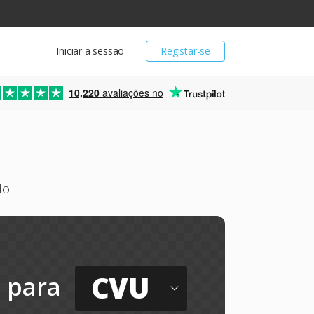
Iniciar a sessão
Registar-se
10,220
avaliações no
do
CVU
para