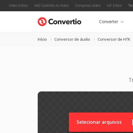
Video Editor
Add Subtitles to Video
Compress Video
GIF Editor
Te
Converter
Início
Conversor de áudio
Conversor de HTK
T
Selecionar arquivos