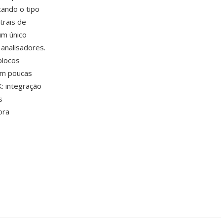
cando o tipo
trais de
um único
 analisadores.
blocos
com poucas
: integração
s
ora