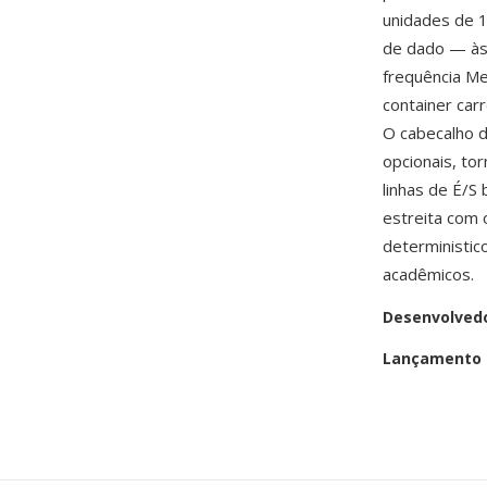
unidades de 1
de dado — às
frequência Me
container car
O cabecalho 
opcionais, to
linhas de É/S
estreita com 
deterministic
acadêmicos.
Desenvolved
Lançamento i