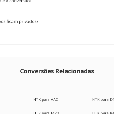
 é a conversão?
os ficam privados?
Conversões Relacionadas
HTK para AAC
HTK para D
HTK para MP3
HTK para R