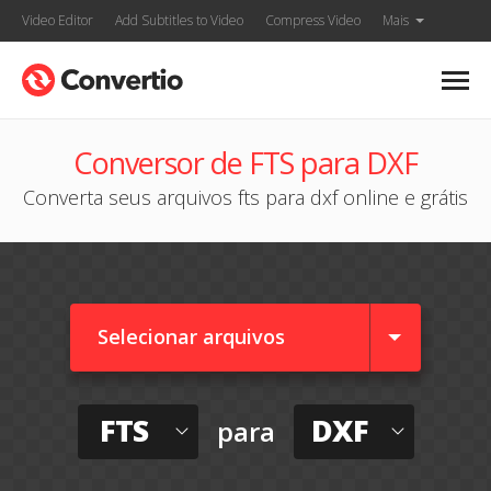
Video Editor
Add Subtitles to Video
Compress Video
Mais
Conversor de FTS para DXF
Converta seus arquivos fts para dxf online e grátis
Selecionar arquivos
FTS
DXF
para