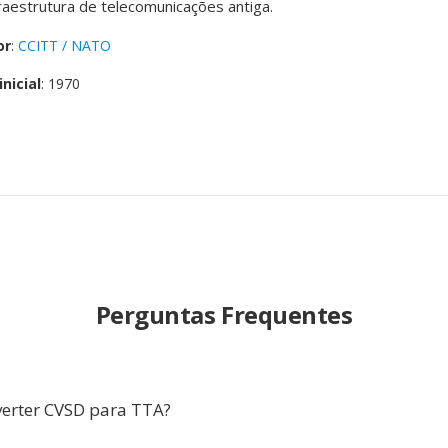
fraestrutura de telecomunicações antiga.
or
:
CCITT / NATO
nicial
: 1970
Perguntas Frequentes
erter CVSD para TTA?