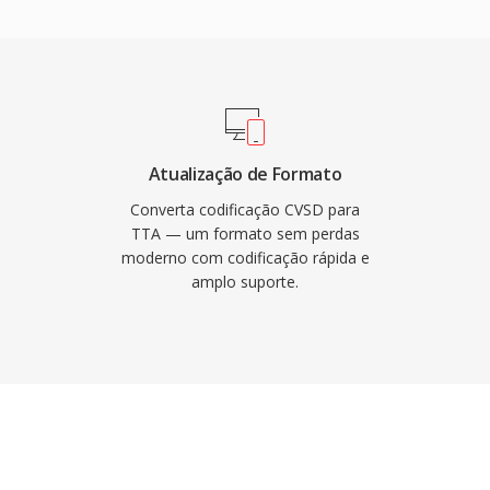
ags de metadados ID3v1,
faixa é arte de álbum
e apareceu em vários
tagem prática sobre
A implementacao de
a sob a GNU GPL,
Atualização de Formato
tegracoes de terceiros.
Converta codificação CVSD para
C tenham capturado
TTA — um formato sem perdas
moderno com codificação rápida e
 perdas, o TTA contínua
amplo suporte.
plicidade é compressão