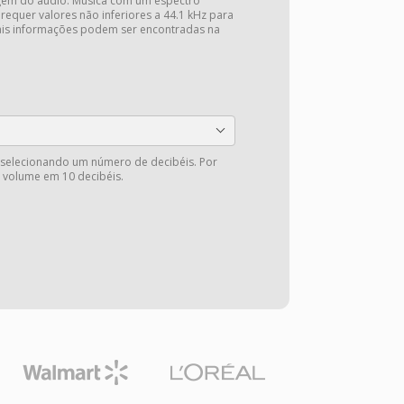
gem do áudio. Música com um espectro
 requer valores não inferiores a 44.1 kHz para
Mais informações podem ser encontradas na
 selecionando um número de decibéis. Por
 volume em 10 decibéis.