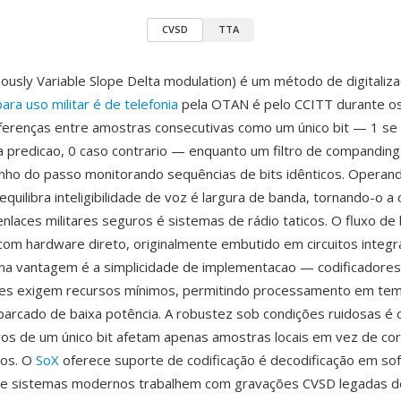
CVSD
TTA
ously Variable Slope Delta modulation) é um método de digitaliz
ara uso militar é de telefonia
pela OTAN é pelo CCITT durante os
diferenças entre amostras consecutivas como um único bit — 1 se
a predicao, 0 caso contrario — enquanto um filtro de companding 
nho do passo monitorando sequências de bits idênticos. Operan
quilibra inteligibilidade de voz é largura de banda, tornando-o a 
enlaces militares seguros é sistemas de rádio taticos. O fluxo de
com hardware direto, originalmente embutido em circuitos integ
ma vantagem é a simplicidade de implementacao — codificadores
res exigem recursos mínimos, permitindo processamento em te
rcado de baixa potência. A robustez sob condições ruidosas é 
rros de um único bit afetam apenas amostras locais em vez de c
ros. O
SoX
oferece suporte de codificação é decodificação em so
ue sistemas modernos trabalhem com gravações CVSD legadas d