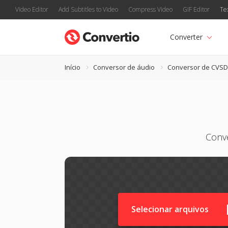
Video Editor
Add Subtitles to Video
Compress Video
GIF Editor
Te
Converter
Início
Conversor de áudio
Conversor de CVSD
Conve
Selecionar arquivos