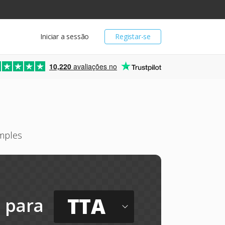
Iniciar a sessão
Registar-se
10,220
avaliações no
imples
TTA
para