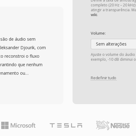
ha para enlaces
Define a taxa de amostra
completo (20 Hz – 20 kHz)
cos. O fluxo de bits pode
atingir a transparência. 
wiki
.
riginalmente embutido
vantagem é a
Volume:
adores é
ssão de áudio sem
, permitindo
Sem alterações
leksander Djourik, com
are embarcado de baixa
Ajuste o volume do áudio
o reconstroi o fluxo
exemplo, -10 dB diminui o
sas é outro ponto forte,
 garantindo que nenhum
s amostras locais em vez
zenamento ou
erece suporte de
Redefinir tudo
ualidade de CD padrão,
, permitindo que
om amostras de até 32
ções CVSD legadas de
para audicao cotidiana
lecomunicações antiga.
 velocidade de
doras do TTA — o codec
idas sem demandas
o em hardware mais