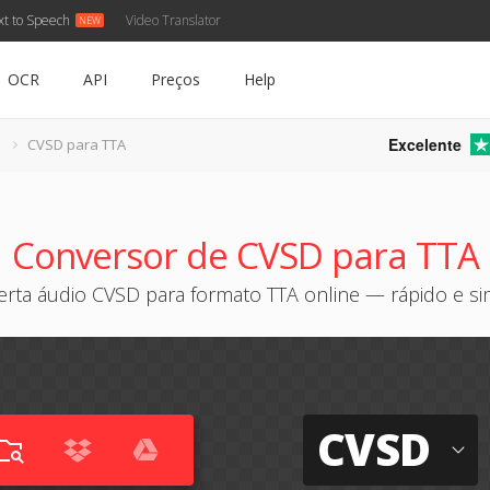
xt to Speech
Video Translator
OCR
API
Preços
Help
Excelente
CVSD para TTA
Conversor de CVSD para TTA
rta áudio CVSD para formato TTA online — rápido e s
CVSD