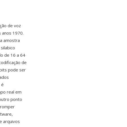
ação de voz
 anos 1970.
 a amostra
silabico
do de 16 a 64
codificação de
 bits pode ser
rados
 é
mpo real em
outro ponto
orromper
ftware,
e arquivos