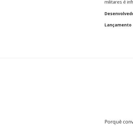
militares é in
Desenvolved
Lançamento i
Porquê conv