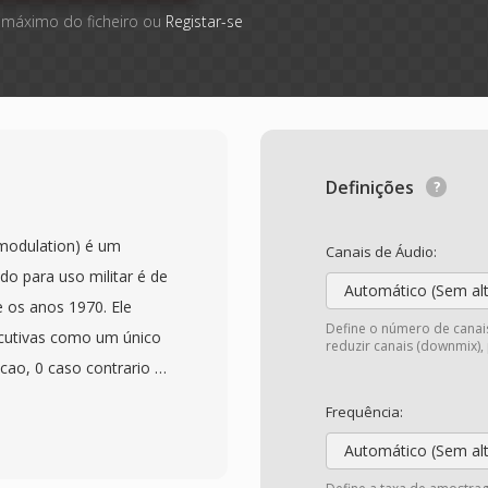
 máximo do ficheiro ou
Registar-se
Definições
 modulation) é um
Canais de Áudio:
do para uso militar é de
Automático (Sem al
 os anos 1970. Ele
Define o número de canais
ecutivas como um único
reduzir canais (downmix),
icao, 0 caso contrario —
co ajusta o tamanho do
Frequência:
ênticos. Operando de 16
Automático (Sem al
e de voz é largura de