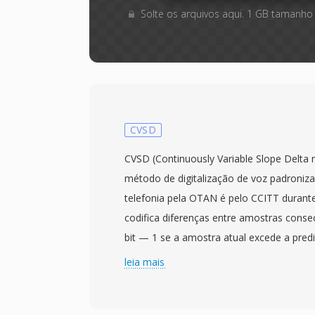
Solte os arquivos aqui. 1 GB tamanho
CVSD
CVSD (Continuously Variable Slope Delta
método de digitalização de voz padroniza
telefonia pela OTAN é pelo CCITT durante
codifica diferenças entre amostras cons
bit — 1 se a amostra atual excede a pred
enquanto um filtro de companding silabi
leia mais
passo monitorando sequências de bits id
a 64 kbps, o CVSD equilibra inteligibilidad