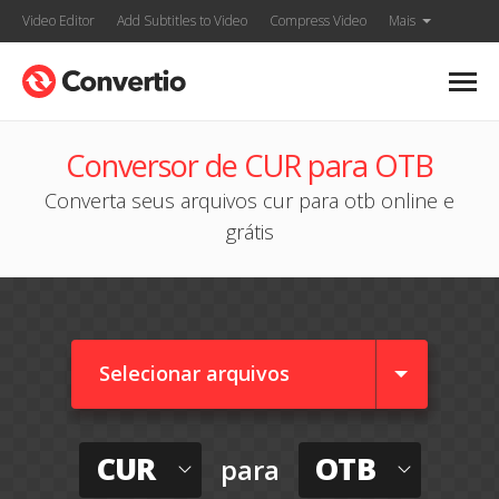
Video Editor
Add Subtitles to Video
Compress Video
Mais
Conversor de CUR para OTB
Converta seus arquivos cur para otb online e
grátis
Selecionar arquivos
CUR
OTB
para