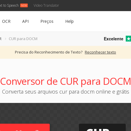
xt to Speech
Video Translator
OCR
API
Preços
Help
Excelente
R
CUR para DOCM
Precisa do Reconhecimento de Texto?
Reconhecer texto
Conversor de CUR para DOCM
Converta seus arquivos cur para docm online e grátis