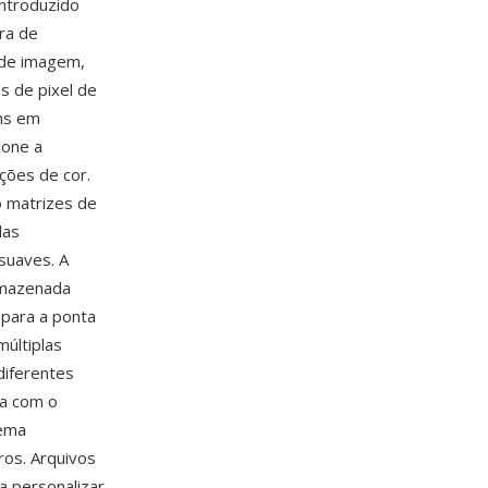
Introduzido
ra de
 de imagem,
s de pixel de
ens em
ione a
ções de cor.
 matrizes de
das
suaves. A
rmazenada
 para a ponta
últiplas
diferentes
va com o
tema
os. Arquivos
a personalizar