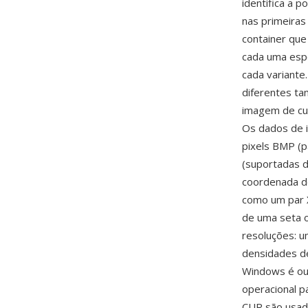
identifica a 
nas primeiras
container que
cada uma espe
cada variante
diferentes ta
imagem de cur
Os dados de 
pixels BMP (p
(suportadas d
coordenada d
como um par X
de uma seta 
resoluções: u
densidades de
Windows é ou
operacional p
CUR são usado