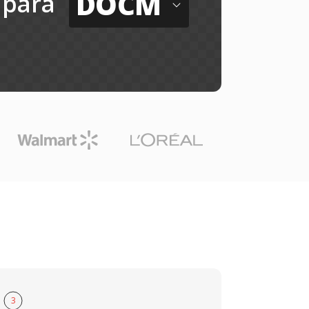
DOCM
para
3