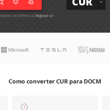
CUR
máximo do ficheiro ou
Registar-se
Como converter CUR para DOCM
2