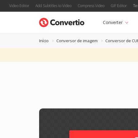
Video Editor
Add Subtitles to Video
Compress Video
GIF Editor
Te
Converter
Início
Conversor de imagem
Conversor de CU