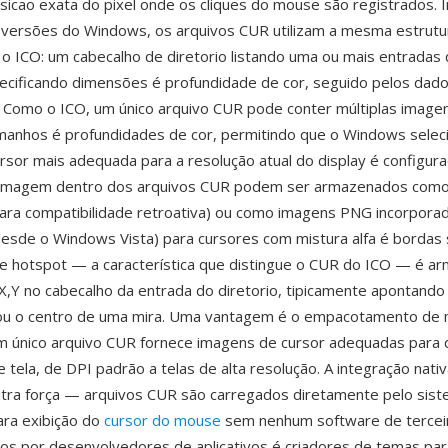
posicao exata do pixel onde os cliques do mouse são registrados. 
 versões do Windows, os arquivos CUR utilizam a mesma estrutu
 o ICO: um cabecalho de diretorio listando uma ou mais entradas
cificando dimensões é profundidade de cor, seguido pelos dado
. Como o ICO, um único arquivo CUR pode conter múltiplas imag
manhos é profundidades de cor, permitindo que o Windows selec
sor mais adequada para a resolução atual do display é configura
imagem dentro dos arquivos CUR podem ser armazenados como
ara compatibilidade retroativa) ou como imagens PNG incorpora
esde o Windows Vista) para cursores com mistura alfa é bordas 
e hotspot — a característica que distingue o CUR do ICO — é a
,Y no cabecalho da entrada do diretorio, tipicamente apontando
ou o centro de uma mira. Uma vantagem é o empacotamento de m
m único arquivo CUR fornece imagens de cursor adequadas para 
 tela, de DPI padrão a telas de alta resolução. A integração nati
tra força — arquivos CUR são carregados diretamente pelo sis
ara exibição do
cursor do mouse
sem nenhum software de terceir
s por desenvolvedores de aplicativos é criadores de temas par