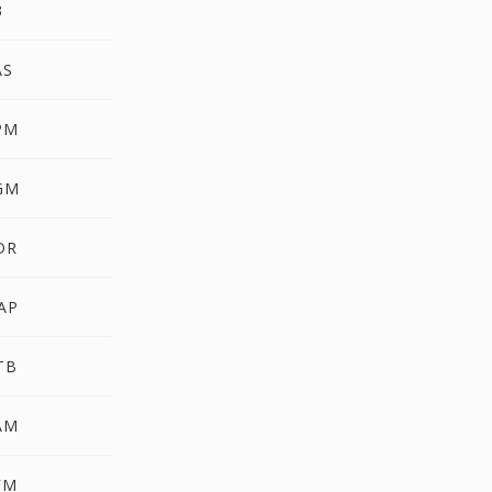
3
AS
PM
PGM
DR
AP
TB
AM
FM