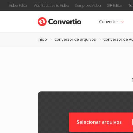
Video Editor
Add Subtitles to Video
Compress Video
GIF Editor
Te
Converter
Início
Conversor de arquivos
Conversor de A
Selecionar arquivos