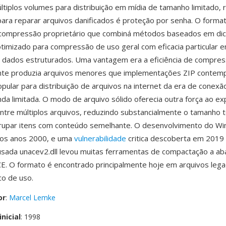
ltiplos volumes para distribuição em mídia de tamanho limitado, 
ara reparar arquivos danificados é proteção por senha. O forma
 compressão proprietário que combiná métodos baseados em dici
 otimizado para compressão de uso geral com eficacia particular 
é dados estruturados. Uma vantagem era a eficiência de compre
te produzia arquivos menores que implementações ZIP contem
pular para distribuição de arquivos na internet da era de conex
nda limitada. O modo de arquivo sólido oferecia outra força ao ex
ntre múltiplos arquivos, reduzindo substancialmente o tamanho t
grupar itens com conteúdo semelhante. O desenvolvimento do W
os anos 2000, e uma
vulnerabilidade
critica descoberta em 2019 
sada unacev2.dll levou muitas ferramentas de compactação a ab
E. O formato é encontrado principalmente hoje em arquivos leg
co de uso.
or
:
Marcel Lemke
nicial
: 1998