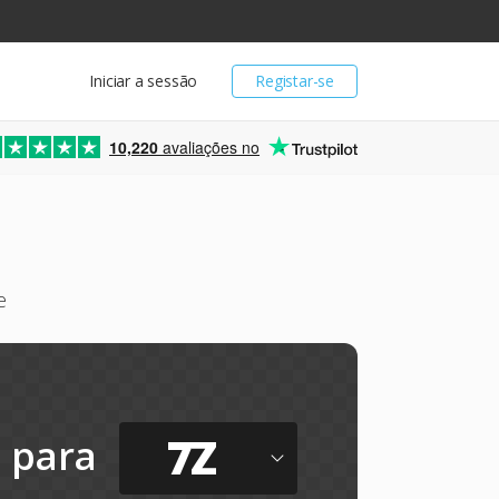
Iniciar a sessão
Registar-se
10,220
avaliações no
e
7Z
para