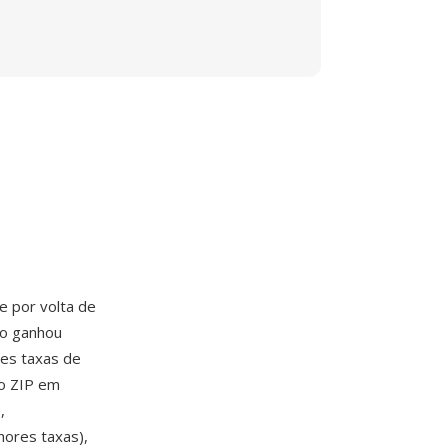
e por volta de
o ganhou
tes taxas de
o ZIP em
,
hores taxas),