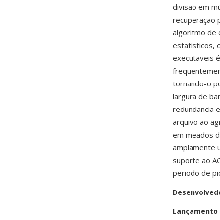
divisao em mú
recuperação p
algoritmo de
estatisticos,
executaveis 
frequentemen
tornando-o po
largura de ba
redundancia e
arquivo ao a
em meados d
amplamente u
suporte ao AC
periodo de pi
Desenvolved
Lançamento i