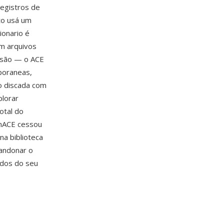
registros de
to usá um
onario é
em arquivos
ssão — o ACE
poraneas,
ão discada com
plorar
otal do
inACE cessou
na biblioteca
andonar o
ados do seu