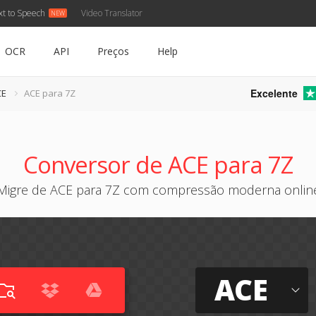
xt to Speech
Video Translator
OCR
API
Preços
Help
Excelente
CE
ACE para 7Z
Conversor de ACE para 7Z
Migre de ACE para 7Z com compressão moderna onlin
ACE