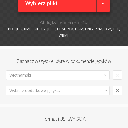
Wybierz pliki
Obsługiwane formaty plików:
PDF, JPG, BMP, GIF, JP2, JPEG, PBM, PCX, PGM, PNG, PPM, TGA, TIFF,
WBMP
Zaznacz wszystkie użyte w dokumencie języków
Wietnamski
Wybierz dodatkowe języki...
Format i UST.WYJŚCIA