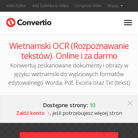
Video Editor
Add Subtitles to Video
Compress Video
Więcej
Wietnamski OCR (Rozpoznawanie
tekstów). Online i za darmo
Konwertuj zeskanowane dokumenty i obrazy w
języku wietnamski do wyjściowych formatów
edytowalnego Worda, Pdf, Excela oraz Txt (tekst)
Dostępne strony:
10
Załóż konto
, jeśli potrzebujesz więcej stron