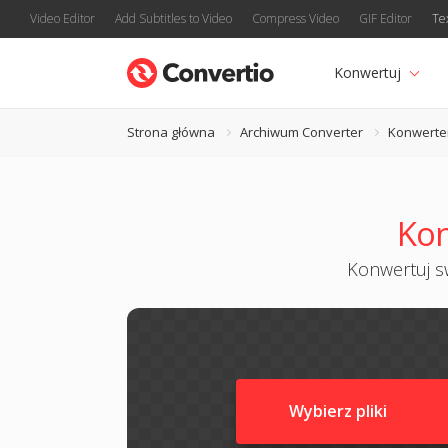
Video Editor
Add Subtitles to Video
Compress Video
GIF Editor
Te
Konwertuj
Strona główna
Archiwum Converter
Konwerte
Kon
Konwertuj sw
Wybierz pliki