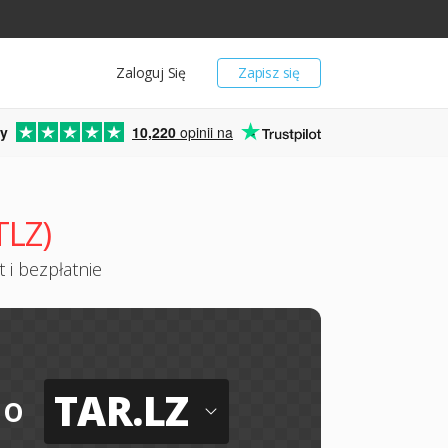
Zaloguj Się
Zapisz się
y
10,220
opinii na
TLZ)
 i bezpłatnie
TAR.LZ
do