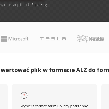
ny rozmiar pliku lub
Zapisz się
nwertować plik w formacie ALZ do for
2
Wybierz format tar.lz lub inny potrzebny