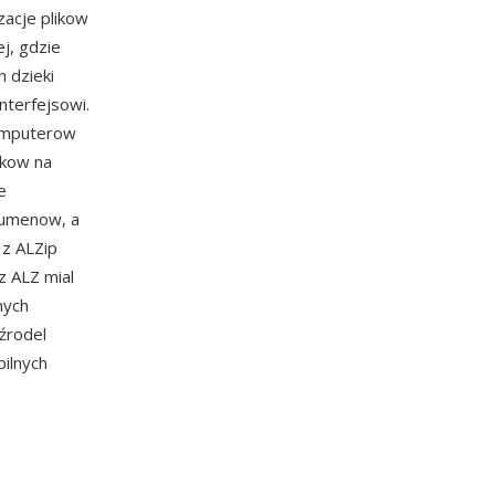
acje plikow
j, gdzie
h dzieki
nterfejsowi.
komputerow
ikow na
e
lumenow, a
 z ALZip
z ALZ mial
nych
 źrodel
bilnych