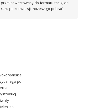
przekonwertowany do formatu tar.lz; od
razu po konwersji możesz go pobrać.
owokoreanskie
p wydanego po
retna
ystrybucji,
iwialy
ielenie na