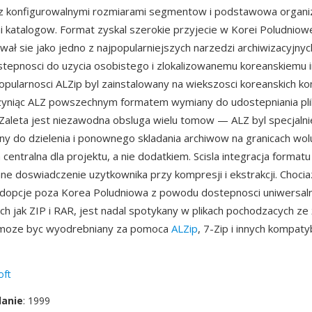
z konfigurowalnymi rozmiarami segmentow i podstawowa organiz
i katalogow. Format zyskal szerokie przyjecie w Korei Poludniowe
wał sie jako jedno z najpopularniejszych narzedzi archiwizacyjnyc
epnosci do uzycia osobistego i zlokalizowanemu koreanskiemu i
opularnosci ALZip byl zainstalowany na wiekszosci koreanskich 
czyniąc ALZ powszechnym formatem wymiany do udostepniania pl
. Zaleta jest niezawodna obsluga wielu tomow — ALZ byl specjalni
y do dzielenia i ponownego skladania archiwow na granicach wo
a centralna dla projektu, a nie dodatkiem. Scisla integracja formatu
ne doswiadczenie uzytkownika przy kompresji i ekstrakcji. Chocia
adopcje poza Korea Poludniowa z powodu dostepnosci uniwersal
ch jak ZIP i RAR, jest nadal spotykany w plikach pochodzacych ze
i moze byc wyodrebniany za pomoca
ALZip
, 7-Zip i innych kompaty
oft
danie
: 1999