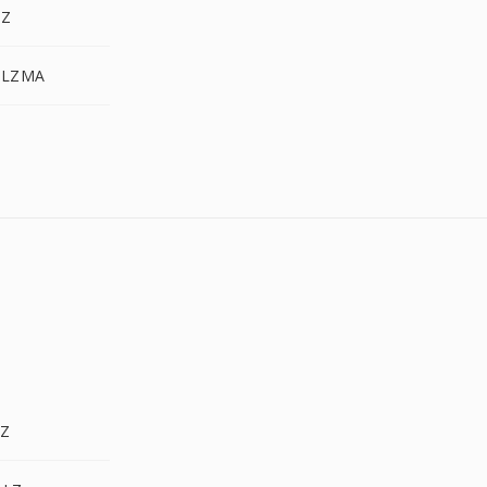
.Z
.LZMA
LZ