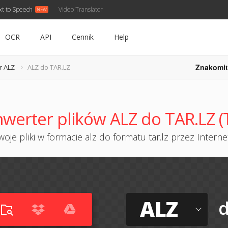
xt to Speech
Video Translator
OCR
API
Cennik
Help
Znakomit
r ALZ
ALZ do TAR.LZ
werter plików ALZ do TAR.LZ (
oje pliki w formacie alz do formatu tar.lz przez Internet
ALZ