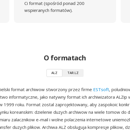
Ci format (spośród ponad 200
wspieranych formatów).
O formatach
ALZ
TAR.LZ
cielski format archiwow stworzony przez firme
ESTsoft
, poludni
two informatyczne, jako natywny format ich archiwizatora ALZi
w 1999 roku. Format zostal zaprojektowany, aby zaspokoic konk
ynku koreanskim: dzielenie duzych archiwow na wiele tomow do d
zmiaru zalacznikow e-mail i wolne polaczenia internetowe uniemozl
ansfer duzych plikow. Archiwa ALZ obsluguja kompresje plikow, dz