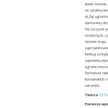
wiele tomow 
ze strukturam
ALZip ugrunto
darmowej dost
Na szczycie p
osobistych, 
terenie kraju
zaprojektowan
funkcja ta byl
zapewnia plyn
ograniczona 
formatow taki
koreanskich 
narzedzi.
Twórca
:
ESTs
Pierwsze wy