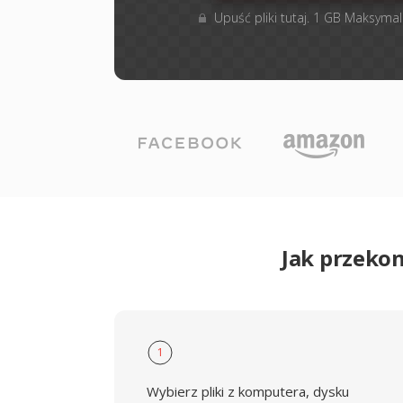
Upuść pliki tutaj. 1 GB Maksymal
Jak przeko
1
Wybierz pliki z komputera, dysku