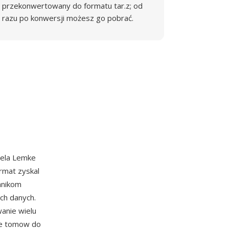
przekonwertowany do formatu tar.z; od
razu po konwersji możesz go pobrać.
cela Lemke
rmat zyskal
nnikom
ach danych.
wanie wielu
ele tomow do