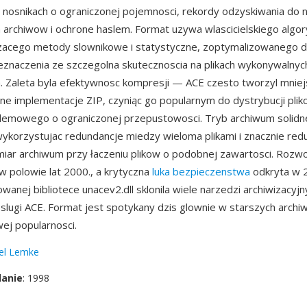
a nosnikach o ograniczonej pojemnosci, rekordy odzyskiwania do
archiwow i ochrone haslem. Format uzywa wlascicielskiego algo
czacego metody slownikowe i statystyczne, zoptymalizowanego d
znaczenia ze szczegolna skutecznoscia na plikach wykonywalnych
h. Zaleta byla efektywnosc kompresji — ACE czesto tworzyl mnie
ne implementacje ZIP, czyniąc go popularnym do dystrybucji pli
demowego o ograniczonej przepustowosci. Tryb archiwum solidn
 wykorzystujac redundancje miedzy wieloma plikami i znacznie red
miar archiwum przy łaczeniu plikow o podobnej zawartosci. Rozw
 w polowie lat 2000., a krytyczna
luka bezpieczenstwa
odkryta w 
wanej bibliotece unacev2.dll sklonila wiele narzedzi archiwizacyj
slugi ACE. Format jest spotykany dzis glownie w starszych archi
ej popularnosci.
el Lemke
danie
: 1998