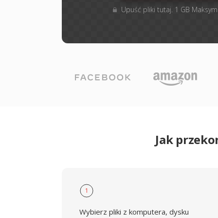
Upuść pliki tutaj. 1 GB Maksym
Jak przeko
1
Wybierz pliki z komputera, dysku