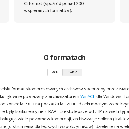
Ci format (spośród ponad 200
wspieranych formatów).
O formatach
ACE
TAR.Z
icielski format skompresowanych archiwow stworzony przez Mar
ku, glownie powiazany z archiwizatorem
WinACE
dla Windows. Fo
od koniec lat 90. i na poczatku lat 2000. dzieki mocnym wspolczy
ore byly konkurencyjne z RAR i czesto lepsze od ZIP na wielu typ
bsluguja wiele poziomow kompresji, archiwizacje solidna (trakto
ednego strumienia dla lepszych wspolczynnikow), dzielenie na wi