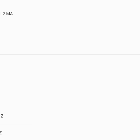
.LZMA
.Z
Z