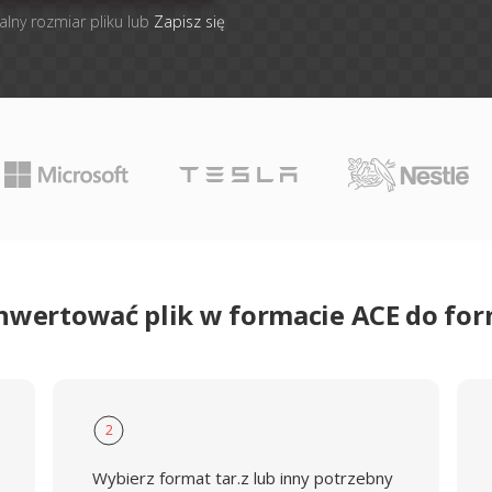
alny rozmiar pliku lub
Zapisz się
nwertować plik w formacie ACE do fo
2
Wybierz format tar.z lub inny potrzebny