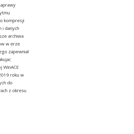
 naprawy
rytmu
o kompresji
 i danych
jsze archiwa
kow w erze
ego zapewnial
ukujac
oj WinACE
2019 roku w
nych do
wach z okresu