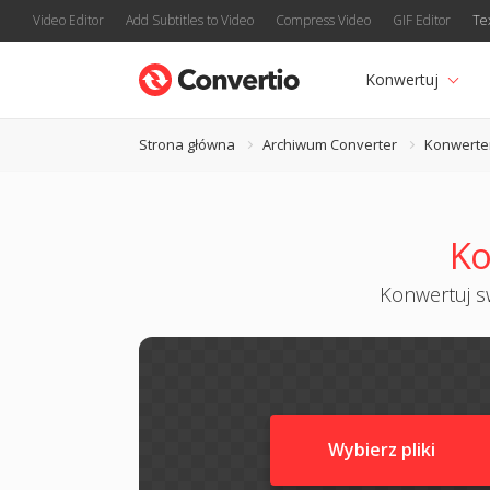
Video Editor
Add Subtitles to Video
Compress Video
GIF Editor
Te
Konwertuj
Strona główna
Archiwum Converter
Konwerte
Ko
Konwertuj sw
Wybierz pliki