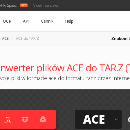
xt to Speech
Video Translator
OCR
API
Cennik
Help
Znakomit
r ACE
ACE do TAR.Z
nwerter plików ACE do TAR.Z (
oje pliki w formacie ace do formatu tar.z przez Internet
ACE