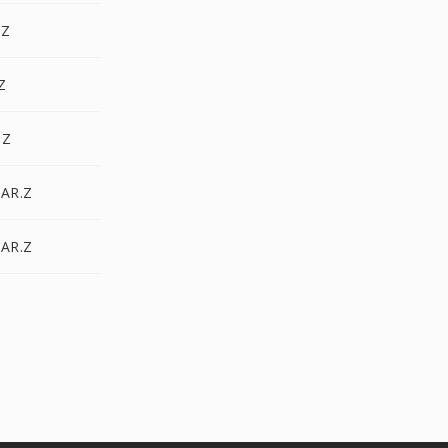
.Z
Z
.Z
TAR.Z
TAR.Z