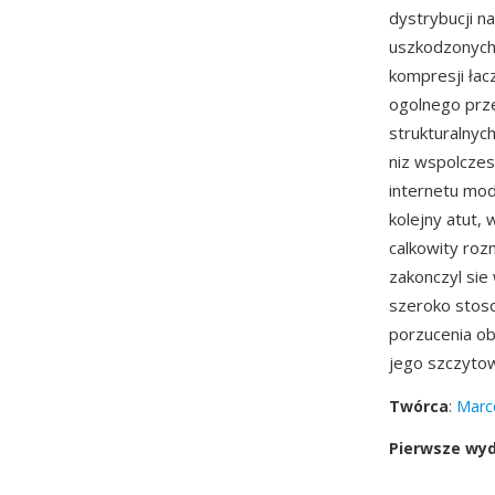
dystrybucji n
uszkodzonych 
kompresji ła
ogolnego prze
strukturalnyc
niz wspolczes
internetu mo
kolejny atut,
calkowity roz
zakonczyl sie
szeroko stoso
porzucenia ob
jego szczytow
Twórca
:
Marc
Pierwsze wy