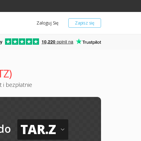
Zaloguj Się
Zapisz się
y
10,220
opinii na
TZ)
 i bezpłatnie
TAR.Z
do