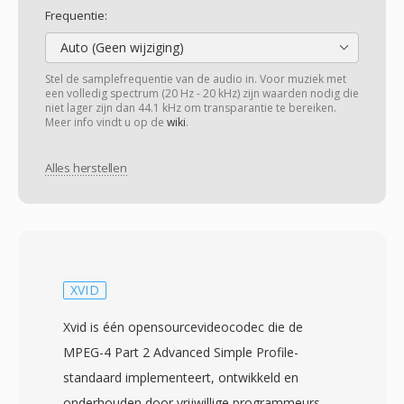
Frequentie:
Auto (Geen wijziging)
Stel de samplefrequentie van de audio in. Voor muziek met
een volledig spectrum (20 Hz - 20 kHz) zijn waarden nodig die
niet lager zijn dan 44.1 kHz om transparantie te bereiken.
Meer info vindt u op de
wiki
.
Alles herstellen
XVID
Xvid is één opensourcevideocodec die de
MPEG-4 Part 2 Advanced Simple Profile-
standaard implementeert, ontwikkeld en
onderhouden door vrijwillige programmeurs