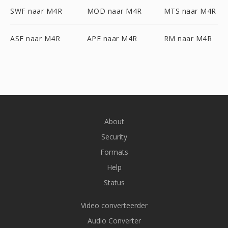
SWF naar M4R
MOD naar M4R
MTS naar M4R
ASF naar M4R
APE naar M4R
RM naar M4R
About
Security
Formats
Help
Status
Video converteerder
Audio Converter