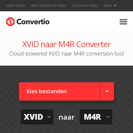
Video Editor
Add Subtitles to Video
Compress Video
Meer
XVID naar M4R Converter
Cloud-powered XVID naar M4R conversion tool
Kies bestanden
XVID
M4R
naar