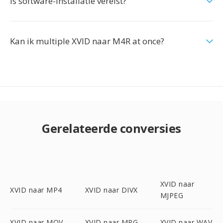
Is software-installatie vereist?
Kan ik multiple XVID naar M4R at once?
Gerelateerde conversies
XVID naar
XVID naar MP4
XVID naar DIVX
MJPEG
XVID naar MOV
XVID naar MPG
XVID naar WAV