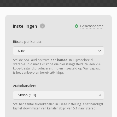
Instellingen
Geavanceerde
Bitrate per kanaal:
Auto
Stel de AAC-audiobitrate
per kanaal
in. Bijvoorbeeld,
stereo-audio met 128 kbps die hier is ingesteld, zal een 256
kbps-bestand produceren. Indien ingesteld op 'Aangepast',
is het aanbevolen bereik ≥64 kbps.
Audiokanalen:
Mono (1.0)
Stel het aantal audiokanalen in. Deze instelling is het handigst
bij het downmixen van kanalen (bijv. van 5.1 naar stereo).