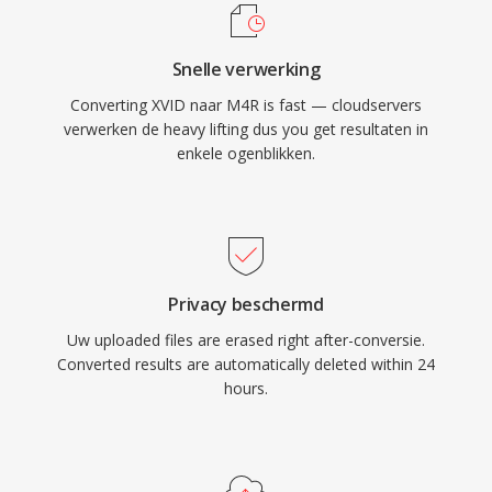
beltoon met iOS-instellingen voor oproepen,
Hoewel H.264 en nieuwere codecs MPEG-4
alarmen en meldingen per contact. Praktische
ASP grotendeels hebben vervangen voor
Snelle verwerking
voordelen zijn moeiteloze implementatie op
nieuwe codering, blijft Xvid in gebruik voor
Converting XVID naar M4R is fast — cloudservers
elke iPhone via iTunes-synchronisatie of
compatibiliteit met oudere hardware en in
verwerken de heavy lifting dus you get resultaten in
AirDrop, hoogwaardige weergave dankzij de
legacy-mediacollecties.
enkele ogenblikken.
AAC-codec zelfs bij kleine bestandsgroottes en
de mogelijkheid om individuele beltonen toe te
wijzen aan specifieke contacten voor directe
identificatie van bellers.
Privacy beschermd
Uw uploaded files are erased right after-conversie.
Converted results are automatically deleted within 24
hours.