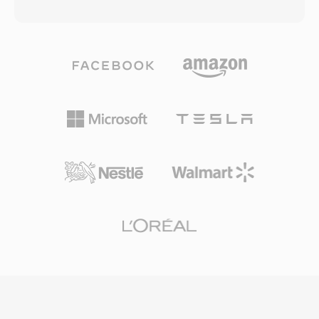
en één duurbeperking van ongeveer 30-40
bewegingscompensatie, globale en lokale
seconden opgelegd door iOS. Apple koos deze
bewegingsschatting en aangepaste
aanpak zodat bestaande AAC-
kwantisatiematrices. Xvid-gecodeerde video
encoderinfrastructuur beltonen kon produceren
wordt doorgaans opgeslagen in AVI-containers,
zonder codec-niveau aanpassingen, terwijl de
hoewel het ook in MKV, MP4 en andere
aparte extensie voorkomt dat gewone
formaten kan worden gewikkeld. De codec
muziekbestanden in de beltoonkiezer
verwierf certificering voor weergave op veel
verschijnen en andersom. Het maken van één
zelfstandige dvd-spelers en mediaapparaten
M4R omvat het coderen van één kort
die DivX-weergave ondersteunen, aangezien
audiofragment als AAC, bijsnijden tot de
beide codecs de onderliggende MPEG-4 ASP-
toegestane lengte en het hernoemen van het
standaard delen. Cross-platform
bestand. iTunes (of Apple Music op recente
beschikbaarheid voor Windows, Linux, macOS
macOS-versies) en GarageBand bieden beiden
en andere besturingssystemen, gecombineerd
ingebouwde workflows, en tools van derden
met één volledig vrije en opensourceaard,
als Audacity doen het net zo goed. Eenmaal
maakte Xvid tot één hoeksteen van
gesynchroniseerd of gedownload, integreert de
gemeenschapsgedreven videocodering.