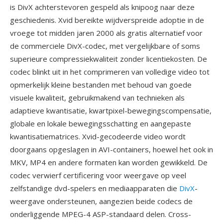
is DivX achterstevoren gespeld als knipoog naar deze
geschiedenis. Xvid bereikte wijdverspreide adoptie in de
vroege tot midden jaren 2000 als gratis alternatief voor
de commerciele DivX-codec, met vergelijkbare of soms
superieure compressiekwaliteit zonder licentiekosten. De
codec blinkt uit in het comprimeren van volledige video tot
opmerkelijk kleine bestanden met behoud van goede
visuele kwaliteit, gebruikmakend van technieken als
adaptieve kwantisatie, kwartpixel-bewegingscompensatie,
globale en lokale bewegingsschatting en aangepaste
kwantisatiematrices. Xvid-gecodeerde video wordt
doorgaans opgeslagen in AVI-containers, hoewel het ook in
MKV, MP4 en andere formaten kan worden gewikkeld. De
codec verwierf certificering voor weergave op veel
zelfstandige dvd-spelers en mediaapparaten die
DivX
-
weergave ondersteunen, aangezien beide codecs de
onderliggende MPEG-4 ASP-standaard delen. Cross-