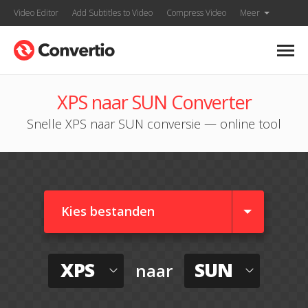
Video Editor
Add Subtitles to Video
Compress Video
Meer
XPS naar SUN Converter
Snelle XPS naar SUN conversie — online tool
Kies bestanden
XPS
SUN
naar