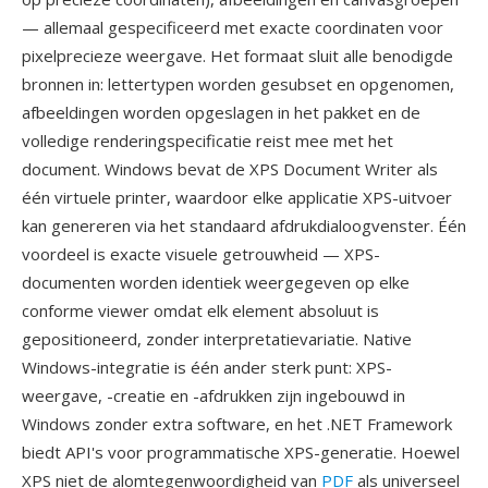
— allemaal gespecificeerd met exacte coordinaten voor
pixelprecieze weergave. Het formaat sluit alle benodigde
bronnen in: lettertypen worden gesubset en opgenomen,
afbeeldingen worden opgeslagen in het pakket en de
volledige renderingspecificatie reist mee met het
document. Windows bevat de XPS Document Writer als
één virtuele printer, waardoor elke applicatie XPS-uitvoer
kan genereren via het standaard afdrukdialoogvenster. Één
voordeel is exacte visuele getrouwheid — XPS-
documenten worden identiek weergegeven op elke
conforme viewer omdat elk element absoluut is
gepositioneerd, zonder interpretatievariatie. Native
Windows-integratie is één ander sterk punt: XPS-
weergave, -creatie en -afdrukken zijn ingebouwd in
Windows zonder extra software, en het .NET Framework
biedt API's voor programmatische XPS-generatie. Hoewel
XPS niet de alomtegenwoordigheid van
PDF
als universeel