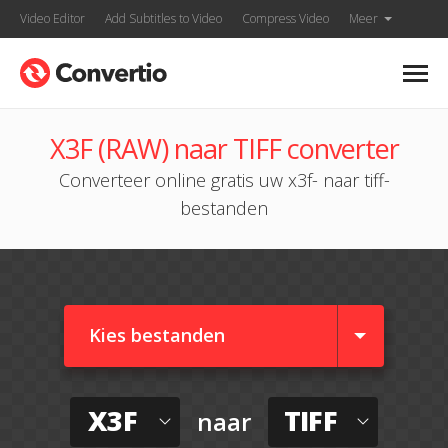
Video Editor
Add Subtitles to Video
Compress Video
Meer
X3F (RAW) naar TIFF converter
Converteer online gratis uw x3f- naar tiff-
bestanden
Kies bestanden
X3F
TIFF
naar