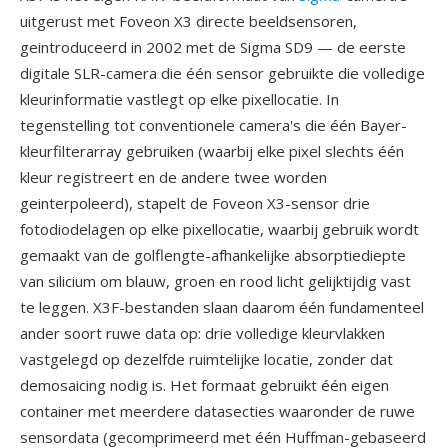
uitgerust met Foveon X3 directe beeldsensoren,
geintroduceerd in 2002 met de Sigma SD9 — de eerste
digitale SLR-camera die één sensor gebruikte die volledige
kleurinformatie vastlegt op elke pixellocatie. In
tegenstelling tot conventionele camera's die één Bayer-
kleurfilterarray gebruiken (waarbij elke pixel slechts één
kleur registreert en de andere twee worden
geinterpoleerd), stapelt de Foveon X3-sensor drie
fotodiodelagen op elke pixellocatie, waarbij gebruik wordt
gemaakt van de golflengte-afhankelijke absorptiediepte
van silicium om blauw, groen en rood licht gelijktijdig vast
te leggen. X3F-bestanden slaan daarom één fundamenteel
ander soort ruwe data op: drie volledige kleurvlakken
vastgelegd op dezelfde ruimtelijke locatie, zonder dat
demosaicing nodig is. Het formaat gebruikt één eigen
container met meerdere datasecties waaronder de ruwe
sensordata (gecomprimeerd met één Huffman-gebaseerd