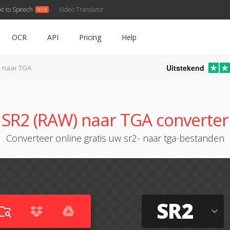
xt to Speech
Video Translator
OCR
API
Pricing
Help
Uitstekend
 naar TGA
SR2 (RAW) naar TGA converter
Converteer online gratis uw sr2- naar tga-bestanden
SR2