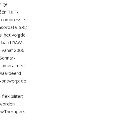
nige
één TIFF-
s compressie
nsordata. SR2
: het volgde
ndaard RAW-
 vanaf 2006.
Sonnar-
tcamera met
ewaardeerd
a-ontwerp: de
exibiliteit
 worden
awTherapee.