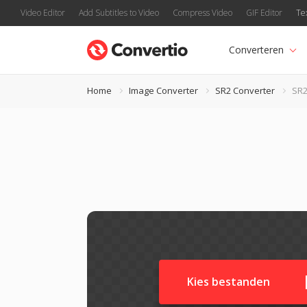
Video Editor
Add Subtitles to Video
Compress Video
GIF Editor
Te
Converteren
Home
Image Converter
SR2 Converter
SR2
Kies bestanden