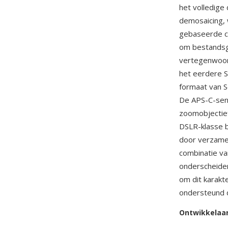
het volledige
demosaicing, 
gebaseerde c
om bestandsg
vertegenwoor
het eerdere 
formaat van S
De APS-C-sen
zoomobjectie
DSLR-klasse 
door verzamel
combinatie v
onderscheiden
om dit karak
ondersteund
Ontwikkelaa