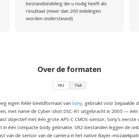
bestandsindeling die u nodig heeft als
resultaat (meer dan 200 indelingen
worden ondersteund)
Over de formaten
SR2
TGA
roeg eigen RAW-beeldformaat van
Sony
, gebruikt voor bepaalde di
en, met name de Cyber-shot DSC-R1 uitgebracht in 2005 — één 
st objectief met één grote APS-C CMOS-sensor, Sony's eerste d
t in één compacte body gebruikte. SR2-bestanden leggen de on
 vast van de sensor van de camera in het native Bayer-mozaiekpat