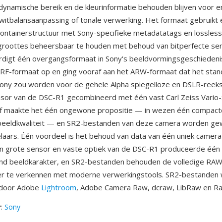
 dynamische bereik en de kleurinformatie behouden blijven voor e
witbalansaanpassing of tonale verwerking. Het formaat gebruikt 
ontainerstructuur met Sony-specifieke metadatatags en lossles
roottes beheersbaar te houden met behoud van bitperfecte se
digt één overgangsformaat in Sony's beeldvormingsgeschiedenis
SRF-formaat op en ging vooraf aan het ARW-formaat dat het sta
ony zou worden voor de gehele Alpha spiegelloze en DSLR-reeks
sor van de DSC-R1 gecombineerd met één vast Carl Zeiss Vario-
f maakte het één ongewone propositie — in wezen één compac
beeldkwaliteit — en SR2-bestanden van deze camera worden g
aars. Één voordeel is het behoud van data van één uniek camer
an grote sensor en vaste optiek van de DSC-R1 produceerde één
d beeldkarakter, en SR2-bestanden behouden de volledige RAW-fl
ter te verkennen met moderne verwerkingstools. SR2-bestanden
 door Adobe
Lightroom
, Adobe Camera Raw, dcraw, LibRaw en R
r
:
Sony