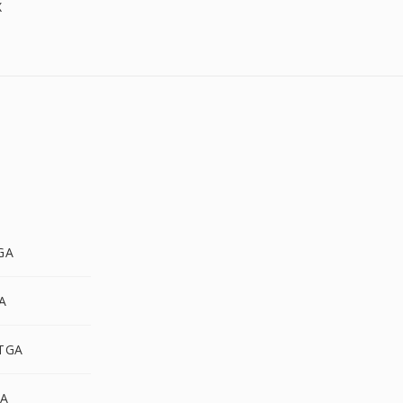
X
GA
A
 TGA
GA