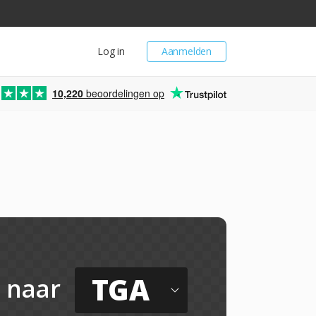
Log in
Aanmelden
10,220
beoordelingen op
TGA
naar