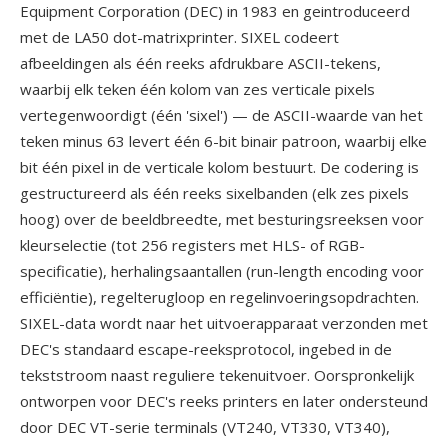
Equipment Corporation (DEC) in 1983 en geintroduceerd
met de LA50 dot-matrixprinter. SIXEL codeert
afbeeldingen als één reeks afdrukbare ASCII-tekens,
waarbij elk teken één kolom van zes verticale pixels
vertegenwoordigt (één 'sixel') — de ASCII-waarde van het
teken minus 63 levert één 6-bit binair patroon, waarbij elke
bit één pixel in de verticale kolom bestuurt. De codering is
gestructureerd als één reeks sixelbanden (elk zes pixels
hoog) over de beeldbreedte, met besturingsreeksen voor
kleurselectie (tot 256 registers met HLS- of RGB-
specificatie), herhalingsaantallen (run-length encoding voor
efficiëntie), regelterugloop en regelinvoeringsopdrachten.
SIXEL-data wordt naar het uitvoerapparaat verzonden met
DEC's standaard escape-reeksprotocol, ingebed in de
tekststroom naast reguliere tekenuitvoer. Oorspronkelijk
ontworpen voor DEC's reeks printers en later ondersteund
door DEC VT-serie terminals (VT240, VT330, VT340),