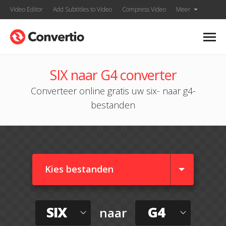
Video Editor
Add Subtitles to Video
Compress Video
Meer
SIX naar G4 converter
Converteer online gratis uw six- naar g4-
bestanden
Kies bestanden
SIX
G4
naar