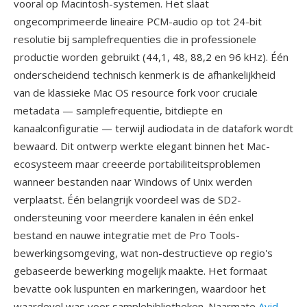
vooral op Macintosh-systemen. Het slaat
ongecomprimeerde lineaire PCM-audio op tot 24-bit
resolutie bij samplefrequenties die in professionele
productie worden gebruikt (44,1, 48, 88,2 en 96 kHz). Één
onderscheidend technisch kenmerk is de afhankelijkheid
van de klassieke Mac OS resource fork voor cruciale
metadata — samplefrequentie, bitdiepte en
kanaalconfiguratie — terwijl audiodata in de datafork wordt
bewaard. Dit ontwerp werkte elegant binnen het Mac-
ecosysteem maar creeerde portabiliteitsproblemen
wanneer bestanden naar Windows of Unix werden
verplaatst. Één belangrijk voordeel was de SD2-
ondersteuning voor meerdere kanalen in één enkel
bestand en nauwe integratie met de Pro Tools-
bewerkingsomgeving, wat non-destructieve op regio's
gebaseerde bewerking mogelijk maakte. Het formaat
bevatte ook luspunten en markeringen, waardoor het
waardevol was voor samplebibliotheken. Naarmate
Avid