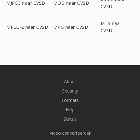
MJPEG naar CVSD
MOD naar CVSD
CVSD
MTS naar
MPEG-2 naar CVSD
MPG naar CVSD
CVSD
About
Security
Formats
Help
Status
Video converteerder