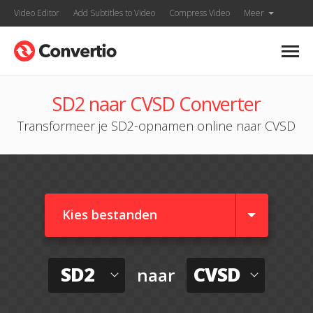
Video Editor
Add Subtitles to Video
Compress Video
Meer
SD2 naar CVSD Converter
Transformeer je SD2-opnamen online naar CVSD
Kies bestanden
SD2
CVSD
naar