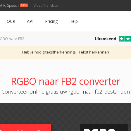
xt to Speech
Video Translator
OCR
API
Pricing
Help
Uitstekend
GBO naar FB2
Heb je nodig tekstherkenning?
Tekst herkennen
RGBO naar FB2 converter
Converteer online gratis uw rgbo- naar fb2-bestanden