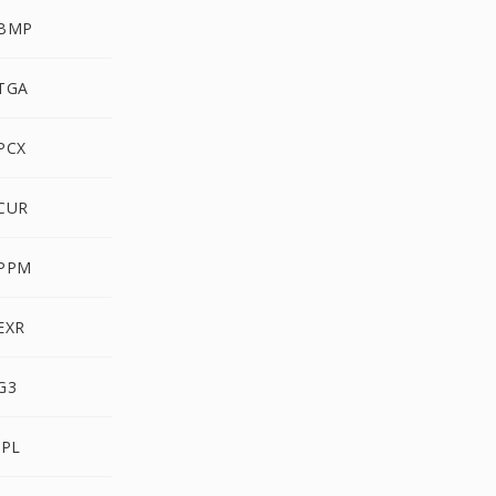
 BMP
 TGA
PCX
 CUR
 PPM
EXR
G3
IPL