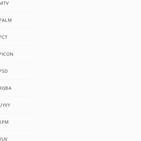
 MTV
 PALM
PCT
PICON
 PSD
 RGBA
UYVY
 XPM
YUV