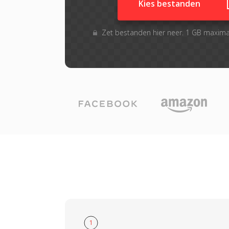
Kies bestanden
Zet bestanden hier neer. 1 GB maxim
1