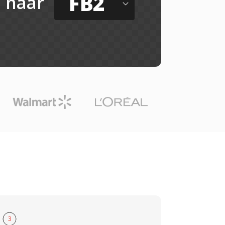
FB2
naar
3