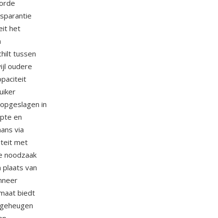
gorde
nsparantie
it het
n
hilt tussen
ijl oudere
paciteit
uiker
 opgeslagen in
epte en
ans via
teit met
de noodzaak
n plaats van
nneer
maat biedt
 geheugen