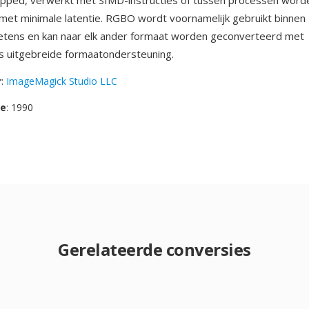
ped, verwerkt met SIMD-instructies of tussen processen word
met minimale latentie. RGBO wordt voornamelijk gebruikt binnen
etens en kan naar elk ander formaat worden geconverteerd met
s uitgebreide formaatondersteuning.
r
:
ImageMagick Studio LLC
se
: 1990
Gerelateerde conversies