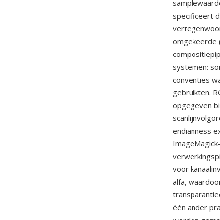
samplewaarde
specificeert d
vertegenwoord
omgekeerde (0
compositiepip
systemen: som
conventies wa
gebruikten. 
opgegeven bit
scanlijnvolgo
endianness e
ImageMagick-o
verwerkingspi
voor kanaalin
alfa, waardo
transparanti
één ander pr