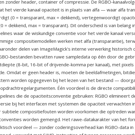
n zonder header, container of compressie. De RGBO-kanaalvol
at het vierde kanaal opaciteit is in plaats van alfa — waar alfa tra
igt (0 = transparant, max = dekkend), vertegenwoordigt opacite
 = dekkend, max = transparant). Dit onderscheid is van belang i
elines waar de wiskundige conventie voor het vierde kanaal versc
mige compositiemodellen werken met alfa (transparantie), terw
aronder delen van ImageMagick's interne verwerking historisch o
RGBO-bestanden bevatten ruwe sampledata op één door de gebr
diepte (8-bit, 16-bit of drijvende-komma per kanaal), met pixels
rde. Omdat er geen header is, moeten de beeldafmetingen, bitdi
xtern worden opgegeven bij het lezen van het bestand — doorga
pdrachtregelargumenten. Één voordeel is de directe compatibili
pelines die de opaciteitsconventie gebruiken: RGBO elimineert 
versie bij het interfacen met systemen die opaciteit verwachten i
or subtiele compositiefouten worden voorkomen die optreden wa
econventies worden gemengd. Het rawe-datakarakter van het for
aktisch voordeel — zonder coderingsoverhead kan RGBO-data in