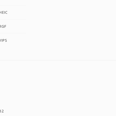
HEIC
RGF
VIPS
B2