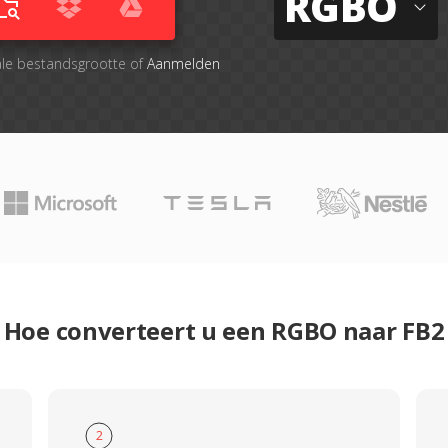
RGBO
ale bestandsgrootte of
Aanmelden
Hoe converteert u een RGBO naar FB2
2