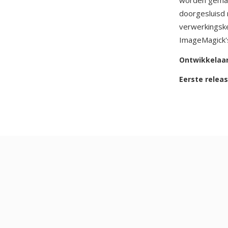
worden gemap
doorgesluisd 
verwerkingsk
ImageMagick'
Ontwikkelaa
Eerste relea