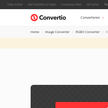
Video Editor
Add Subtitles to Video
Compress Video
GIF Editor
Te
Converteren
Home
Image Converter
RGBO Converter
R