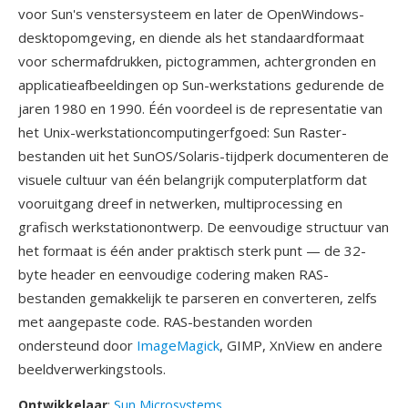
voor Sun's venstersysteem en later de OpenWindows-
desktopomgeving, en diende als het standaardformaat
voor schermafdrukken, pictogrammen, achtergronden en
applicatieafbeeldingen op Sun-werkstations gedurende de
jaren 1980 en 1990. Één voordeel is de representatie van
het Unix-werkstationcomputingerfgoed: Sun Raster-
bestanden uit het SunOS/Solaris-tijdperk documenteren de
visuele cultuur van één belangrijk computerplatform dat
vooruitgang dreef in netwerken, multiprocessing en
grafisch werkstationontwerp. De eenvoudige structuur van
het formaat is één ander praktisch sterk punt — de 32-
byte header en eenvoudige codering maken RAS-
bestanden gemakkelijk te parseren en converteren, zelfs
met aangepaste code. RAS-bestanden worden
ondersteund door
ImageMagick
, GIMP, XnView en andere
beeldverwerkingstools.
Ontwikkelaar
:
Sun Microsystems