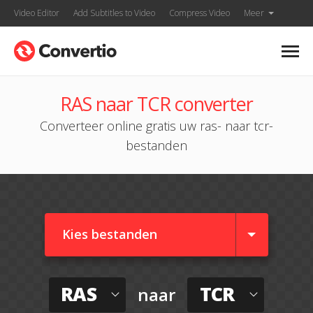
Video Editor
Add Subtitles to Video
Compress Video
Meer
RAS naar TCR converter
Converteer online gratis uw ras- naar tcr-
bestanden
Kies bestanden
RAS
TCR
naar