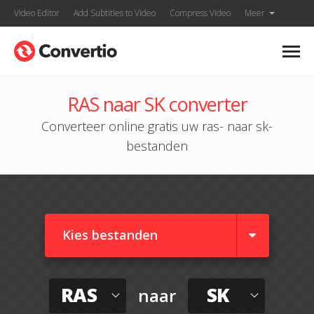
Video Editor
Add Subtitles to Video
Compress Video
Meer
RAS naar SK converter
Converteer online gratis uw ras- naar sk-
bestanden
Kies bestanden
RAS
SK
naar