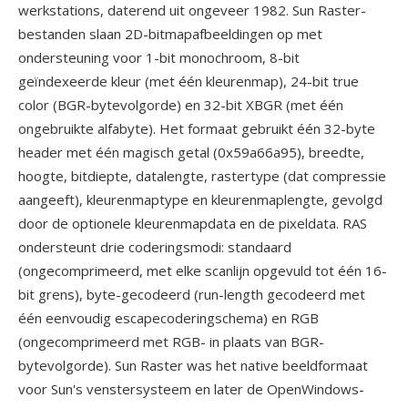
werkstations, daterend uit ongeveer 1982. Sun Raster-
bestanden slaan 2D-bitmapafbeeldingen op met
ondersteuning voor 1-bit monochroom, 8-bit
geïndexeerde kleur (met één kleurenmap), 24-bit true
color (BGR-bytevolgorde) en 32-bit XBGR (met één
ongebruikte alfabyte). Het formaat gebruikt één 32-byte
header met één magisch getal (0x59a66a95), breedte,
hoogte, bitdiepte, datalengte, rastertype (dat compressie
aangeeft), kleurenmaptype en kleurenmaplengte, gevolgd
door de optionele kleurenmapdata en de pixeldata. RAS
ondersteunt drie coderingsmodi: standaard
(ongecomprimeerd, met elke scanlijn opgevuld tot één 16-
bit grens), byte-gecodeerd (run-length gecodeerd met
één eenvoudig escapecoderingschema) en RGB
(ongecomprimeerd met RGB- in plaats van BGR-
bytevolgorde). Sun Raster was het native beeldformaat
voor Sun's venstersysteem en later de OpenWindows-