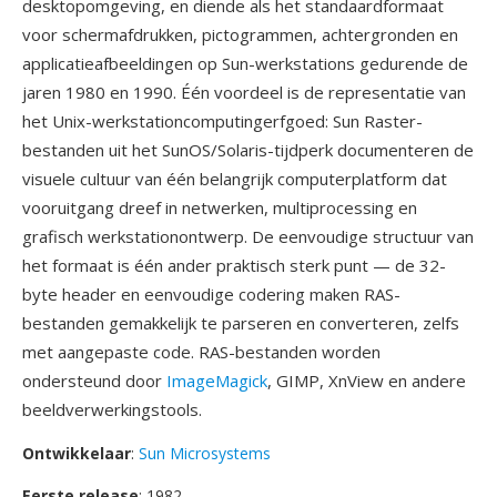
desktopomgeving, en diende als het standaardformaat
voor schermafdrukken, pictogrammen, achtergronden en
applicatieafbeeldingen op Sun-werkstations gedurende de
jaren 1980 en 1990. Één voordeel is de representatie van
het Unix-werkstationcomputingerfgoed: Sun Raster-
bestanden uit het SunOS/Solaris-tijdperk documenteren de
visuele cultuur van één belangrijk computerplatform dat
vooruitgang dreef in netwerken, multiprocessing en
grafisch werkstationontwerp. De eenvoudige structuur van
het formaat is één ander praktisch sterk punt — de 32-
byte header en eenvoudige codering maken RAS-
bestanden gemakkelijk te parseren en converteren, zelfs
met aangepaste code. RAS-bestanden worden
ondersteund door
ImageMagick
, GIMP, XnView en andere
beeldverwerkingstools.
Ontwikkelaar
:
Sun Microsystems
Eerste release
: 1982