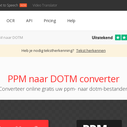
xt to Speech
Video Translator
OCR
API
Pricing
Help
Uitstekend
M naar DOTM
Heb je nodig tekstherkenning?
Tekst herkennen
PPM naar DOTM converter
Converteer online gratis uw ppm- naar dotm-bestande