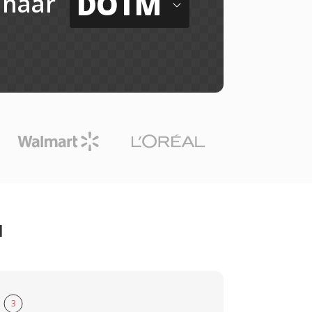
DOTM
naar
M
3