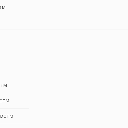
XBM
OTM
DOTM
 DOTM