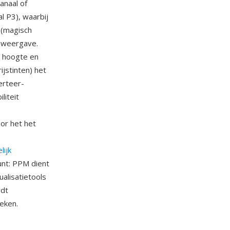
anaal of
l P3), waarbij
 (magisch
 weergave.
, hoogte en
stinten) het
erteer-
liteit
or het het
ijk
unt: PPM dient
alisatietools
rdt
eken.