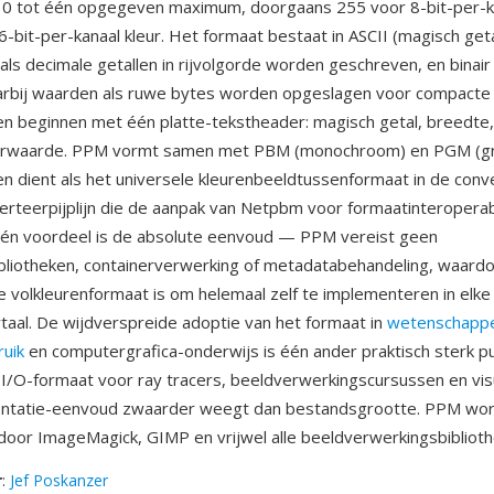
 0 tot één opgegeven maximum, doorgaans 255 voor 8-bit-per-k
-bit-per-kanaal kleur. Het formaat bestaat in ASCII (magisch geta
als decimale getallen in rijvolgorde worden geschreven, en binair
aarbij waarden als ruwe bytes worden opgeslagen voor compacte
en beginnen met één platte-tekstheader: magisch getal, breedte
urwaarde. PPM vormt samen met PBM (monochroom) en PGM (grij
n dient als het universele kleurenbeeldtussenformaat in de conv
rteerpijplijn die de aanpak van Netpbm voor formaatinteroperabi
Één voordeel is de absolute eenvoud — PPM vereist geen
liotheken, containerverwerking of metadatabehandeling, waardo
e volkleurenformaat is om helemaal zelf te implementeren in elke
al. De wijdverspreide adoptie van het formaat in
wetenschappel
uik
en computergrafica-onderwijs is één ander praktisch sterk p
 I/O-formaat voor ray tracers, beeldverwerkingscursussen en visu
ntatie-eenvoud zwaarder weegt dan bestandsgrootte. PPM wo
oor ImageMagick, GIMP en vrijwel alle beeldverwerkingsbiblioth
r
:
Jef Poskanzer