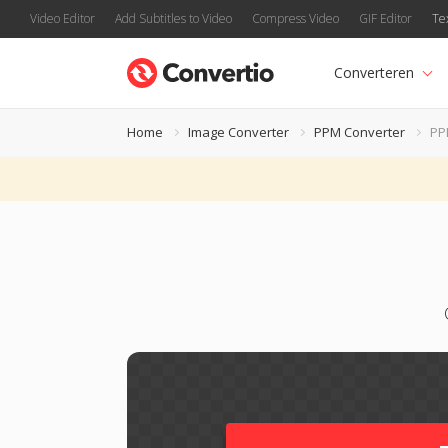
Video Editor
Add Subtitles to Video
Compress Video
GIF Editor
Te
Converteren
Home
Image Converter
PPM Converter
PP