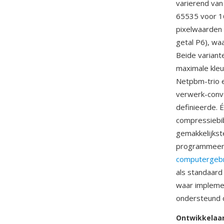
varierend van
65535 voor 16
pixelwaarden 
getal P6), w
Beide variant
maximale kle
Netpbm-trio e
verwerk-conve
definieerde. 
compressiebib
gemakkelijkst
programmeerta
computergebr
als standaard
waar impleme
ondersteund d
Ontwikkelaa