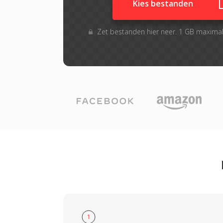
Kies bestanden
Zet bestanden hier neer. 1 GB maxima
1