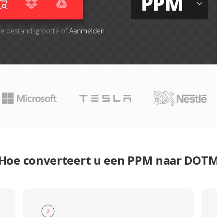
PPM
le bestandsgrootte of
Aanmelden
Hoe converteert u een PPM naar DOT
2