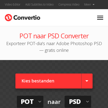
Video Editor
Add Subtitles to Video
Compress Video
Meer
POT naar PSD Converter
Exporteer POT-dia's naar Adobe Photoshop PSD
— gratis online
Kies bestanden
POT
PSD
naar