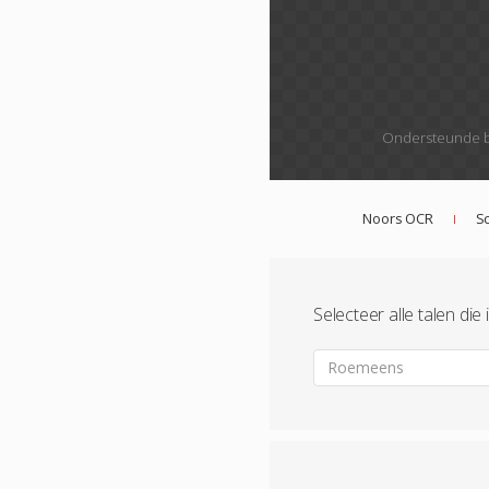
Ondersteunde b
Noors OCR
S
Selecteer alle talen di
Roemeens