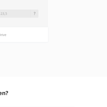
rive
en?