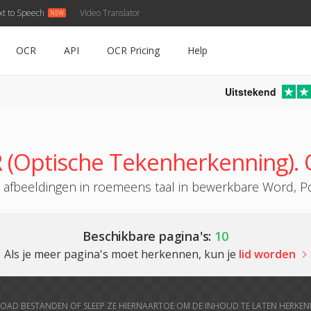
xt to Speech
Video Translator
OCR
API
OCR Pricing
Help
Uitstekend
Optische Tekenherkenning). O
beeldingen in roemeens taal in bewerkbare Word, Pdf,
Beschikbare pagina's:
10
Als je meer pagina's moet herkennen, kun je
lid worden
OAD BESTANDEN OF SLEEP ZE HIERNAARTOE OM DE INHOUD TE LATEN HERKE