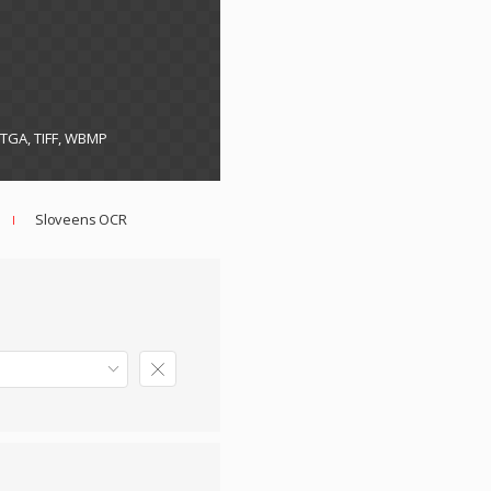
, TGA, TIFF, WBMP
Sloveens OCR