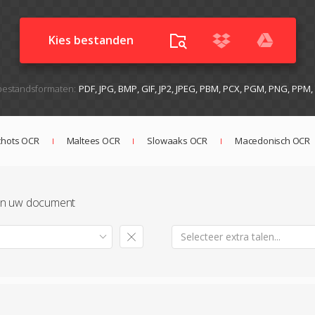
Kies bestanden
estandsformaten:
PDF, JPG, BMP, GIF, JP2, JPEG, PBM, PCX, PGM, PNG, PPM
chots OCR
Maltees OCR
Slowaaks OCR
Macedonisch OCR
e in uw document
Selecteer extra talen...