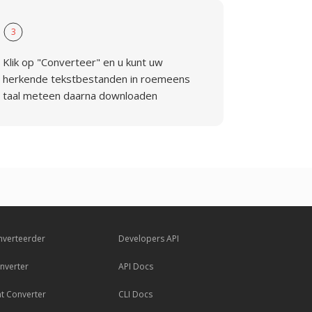
3
Klik op "Converteer" en u kunt uw
herkende tekstbestanden in roemeens
taal meteen daarna downloaden
nverteerder
Developers API
nverter
API Docs
 Converter
CLI Docs