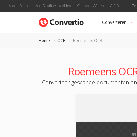
Video Editor
Add Subtitles to Video
Compress Video
GIF Editor
Te
Converteren
Home
OCR
Roemeens OCR
Roemeens OCR (
Converteer gescande documenten en af
UPL