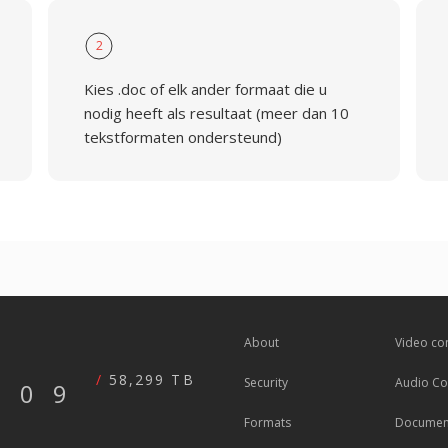
2
Kies .doc of elk ander formaat die u
nodig heeft als resultaat (meer dan 10
tekstformaten ondersteund)
About
Video co
58,299 TB
Security
Audio Co
609
Formats
Document