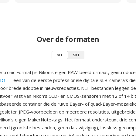
Over de formaten
NEF
SK1
ectronic Format) is Nikon's eigen RAW-beeldformaat, geintroduce
 D1
— één van de eerste professionele digitale SLR-camera's die
or brede adoptie in nieuwsredacties. NEF-bestanden leggen de 
tvoer vast van Nikon's CCD- en CMOS-sensoren met 12 of 14 bits
ebaseerde container die de ruwe Bayer- of quad-Bayer-mozaiekd
gesloten JPEG-voorbeelden op meerdere resoluties, uitgebreide
Nikon's eigen MakerNote-tags. Het formaat ondersteunt drie co
erd (grootste bestanden, geen datawijziging), lossless gecom
rmaat met bitperfecte reconstructie) en lossy gecomprimeerd (v