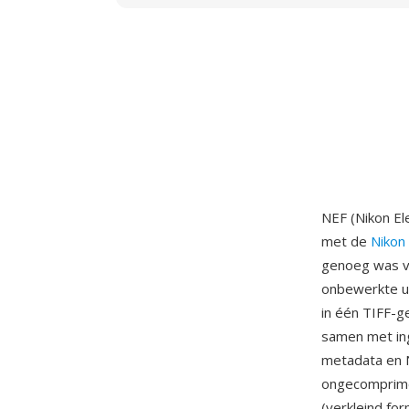
NEF (Nikon El
met de
Nikon
genoeg was vo
onbewerkte ui
in één TIFF-g
samen met in
metadata en 
ongecomprime
(verkleind fo