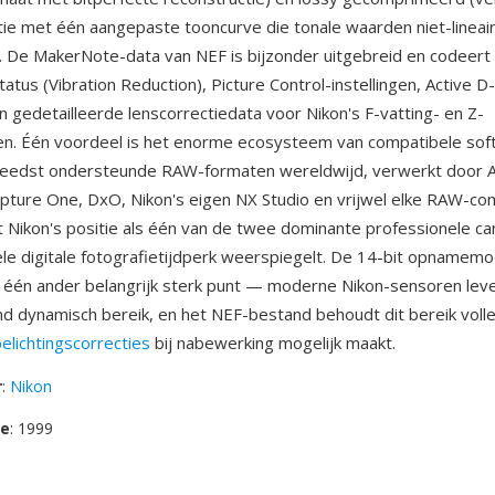
ie met één aangepaste tooncurve die tonale waarden niet-lineai
 De MakerNote-data van NEF is bijzonder uitgebreid en codeert 
atus (Vibration Reduction), Picture Control-instellingen, Active D-
 gedetailleerde lenscorrectiedata voor Nikon's F-vatting- en Z-
en. Één voordeel is het enorme ecosysteem van compatibele soft
reedst ondersteunde RAW-formaten wereldwijd, verwerkt door 
pture One, DxO, Nikon's eigen NX Studio en vrijwel elke RAW-co
at Nikon's positie als één van de twee dominante professionele 
le digitale fotografietijdperk weerspiegelt. De 14-bit opnamem
 één ander belangrijk sterk punt — moderne Nikon-sensoren lev
 dynamisch bereik, en het NEF-bestand behoudt dit bereik volle
elichtingscorrecties
bij nabewerking mogelijk maakt.
r
:
Nikon
se
: 1999