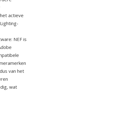
r
het actieve
Lighting-
ware: NEF is
Adobe
mpatibele
cameramerken
odus van het
eren
dig, wat