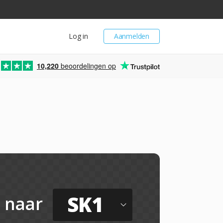
Log in
Aanmelden
10,220
beoordelingen op
SK1
naar