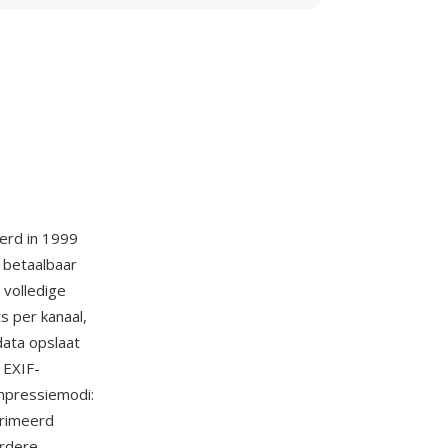
erd in 1999
 betaalbaar
volledige
 per kanaal,
ata opslaat
 EXIF-
mpressiemodi:
primeerd
erdere