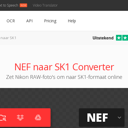
xt to Speech
Video Translator
OCR
API
Pricing
Help
Uitstekend
 naar SK1
NEF naar SK1 Converter
Zet Nikon RAW-foto's om naar SK1-formaat online
NEF