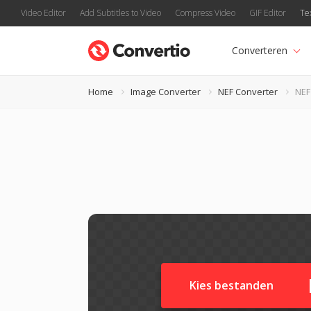
Video Editor
Add Subtitles to Video
Compress Video
GIF Editor
Te
Converteren
Home
Image Converter
NEF Converter
NEF
Kies bestanden