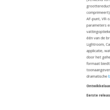
groottereduct
comprimeert).
AF-punt, VR-st
parameters en
vattingoptiek
één van de b
Lightroom, Ca
applicatie, w
door het gehe
formaat biedt
toonaangevend
dramatische
b
Ontwikkelaa
Eerste relea