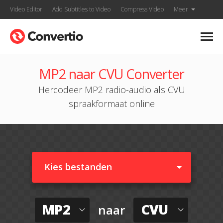
Video Editor
Add Subtitles to Video
Compress Video
Meer
MP2 naar CVU Converter
Hercodeer MP2 radio-audio als CVU
spraakformaat online
Kies bestanden
MP2
CVU
naar