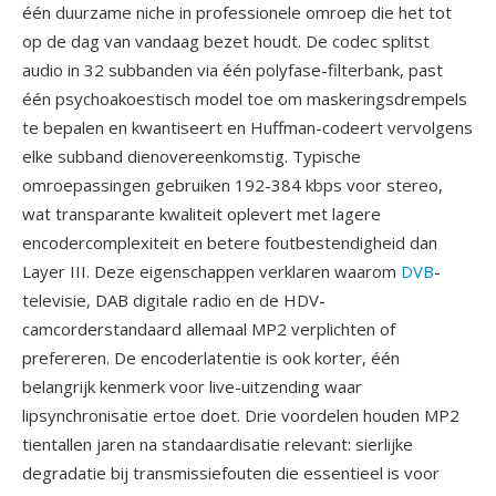
één duurzame niche in professionele omroep die het tot
op de dag van vandaag bezet houdt. De codec splitst
audio in 32 subbanden via één polyfase-filterbank, past
één psychoakoestisch model toe om maskeringsdrempels
te bepalen en kwantiseert en Huffman-codeert vervolgens
elke subband dienovereenkomstig. Typische
omroepassingen gebruiken 192-384 kbps voor stereo,
wat transparante kwaliteit oplevert met lagere
encodercomplexiteit en betere foutbestendigheid dan
Layer III. Deze eigenschappen verklaren waarom
DVB
-
televisie, DAB digitale radio en de HDV-
camcorderstandaard allemaal MP2 verplichten of
prefereren. De encoderlatentie is ook korter, één
belangrijk kenmerk voor live-uitzending waar
lipsynchronisatie ertoe doet. Drie voordelen houden MP2
tientallen jaren na standaardisatie relevant: sierlijke
degradatie bij transmissiefouten die essentieel is voor