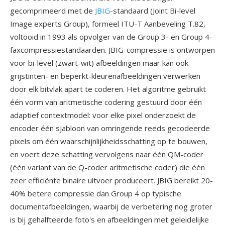
gecomprimeerd met de
JBIG
-standaard (Joint Bi-level
Image experts Group), formeel ITU-T Aanbeveling T.82,
voltooid in 1993 als opvolger van de Group 3- en Group 4-
faxcompressiestandaarden. JBIG-compressie is ontworpen
voor bi-level (zwart-wit) afbeeldingen maar kan ook
grijstinten- en beperkt-kleurenafbeeldingen verwerken
door elk bitvlak apart te coderen. Het algoritme gebruikt
één vorm van aritmetische codering gestuurd door één
adaptief contextmodel: voor elke pixel onderzoekt de
encoder één sjabloon van omringende reeds gecodeerde
pixels om één waarschijnlijkheidsschatting op te bouwen,
en voert deze schatting vervolgens naar één QM-coder
(één variant van de Q-coder aritmetische coder) die één
zeer efficiënte binaire uitvoer produceert. JBIG bereikt 20-
40% betere compressie dan Group 4 op typische
documentafbeeldingen, waarbij de verbetering nog groter
is bij gehalfteerde foto's en afbeeldingen met geleidelijke