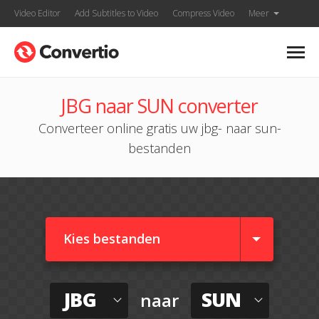
Video Editor
Add Subtitles to Video
Compress Video
Meer
JBG naar SUN converter
Converteer online gratis uw jbg- naar sun-
bestanden
Kies bestanden
JBG
SUN
naar