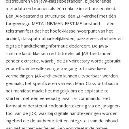
distribueren van Java-klassebestanden, bijbehorende
metadata en bronnen als één enkele inzetbare eenheid.
Één JAR-bestand is structureel één ZIP-archief met één
toegevoegd META-INF/MANIFEST.MF-bestand — één
tekstmanifest dat het hoofd-klasseinvoerpunt van het
archief, classpath-afhankelijkheden, pakketversiebeheer en
digitale handtekeninginformatie declareert. De Java-
runtime laadt klassen rechtstreeks uit JAR-bestanden
zonder extractie, waarbij de ZIP-directory wordt gebruikt
voor efficiënte willekeurige toegang tot individuele
vermeldingen. JAR-archieven kunnen uitvoerbaar worden
gemaakt: het specificeren van één Main-Class-attribuut in
het manifest maakt het mogelijk om de applicatie te
starten met één eenvoudig java -jar commando. Het
formaat ondersteunt codeondertekening via de jarsigner-
tool van de JDK, waarbij digitale handtekeningen worden
ingebed die de authenticiteit en integriteit van de inhoud
van het archief verifiëren. Één voordeel is de native