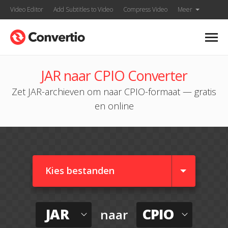
Video Editor
Add Subtitles to Video
Compress Video
Meer
JAR naar CPIO Converter
Zet JAR-archieven om naar CPIO-formaat — gratis
en online
Kies bestanden
JAR
CPIO
naar