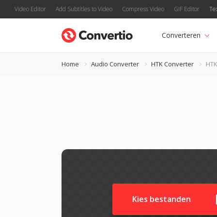
Video Editor
Add Subtitles to Video
Compress Video
GIF Editor
Te
Converteren
Home
Audio Converter
HTK Converter
HTK
Kies bestanden