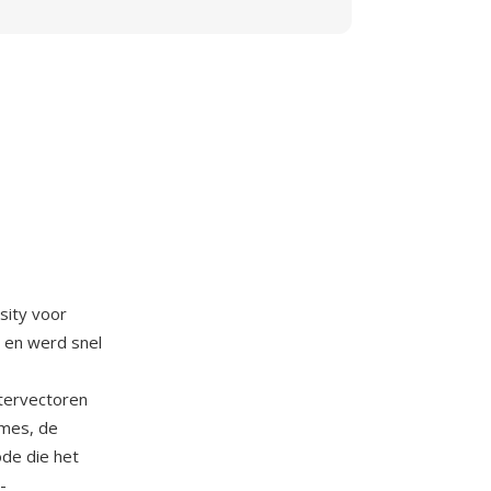
sity voor
 en werd snel
etervectoren
ames, de
de die het
-