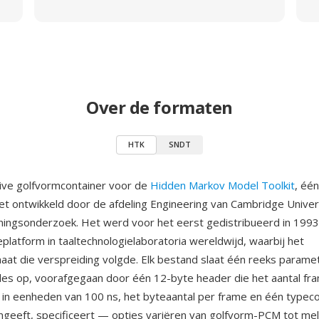
Over de formaten
HTK
SNDT
ive golfvormcontainer voor de
Hidden Markov Model Toolkit
, één
t ontwikkeld door de afdeling Engineering van Cambridge Univer
ingsonderzoek. Het werd voor het eerst gedistribueerd in 1993
eplatform in taaltechnologielaboratoria wereldwijd, waarbij het
at die verspreiding volgde. Elk bestand slaat één reeks param
es op, voorafgegaan door één 12-byte header die het aantal fr
in eenheden van 100 ns, het byteaantal per frame en één typeco
ngeeft, specificeert — opties variëren van golfvorm-PCM tot mel