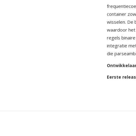
frequentiecoe
container zow
wisselen. De 
waardoor het 
regels binair
integratie me
die parseambi
Ontwikkelaa
Eerste relea