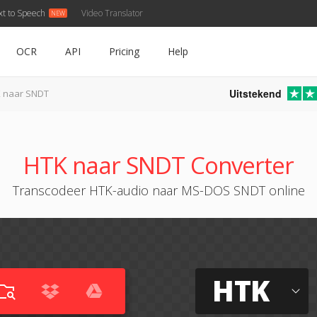
xt to Speech
Video Translator
OCR
API
Pricing
Help
Uitstekend
 naar SNDT
HTK naar SNDT Converter
Transcodeer HTK-audio naar MS-DOS SNDT online
HTK