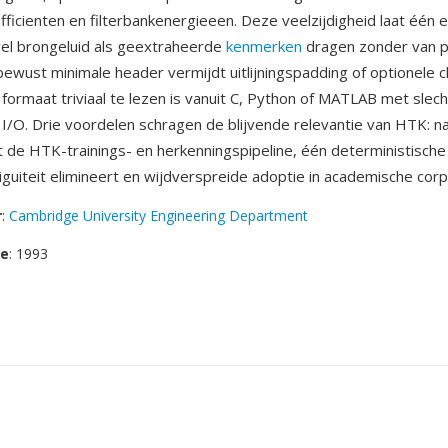
fficienten en filterbankenergieeen. Deze veelzijdigheid laat één 
el brongeluid als geextraheerde
kenmerken
dragen zonder van p
bewust minimale header vermijdt uitlijningspadding of optionele c
formaat triviaal te lezen is vanuit C, Python of MATLAB met slec
e I/O. Drie voordelen schragen de blijvende relevantie van HTK: 
t de HTK-trainings- en herkenningspipeline, één deterministische
guiteit elimineert en wijdverspreide adoptie in academische corp
r
:
Cambridge University Engineering Department
se
: 1993