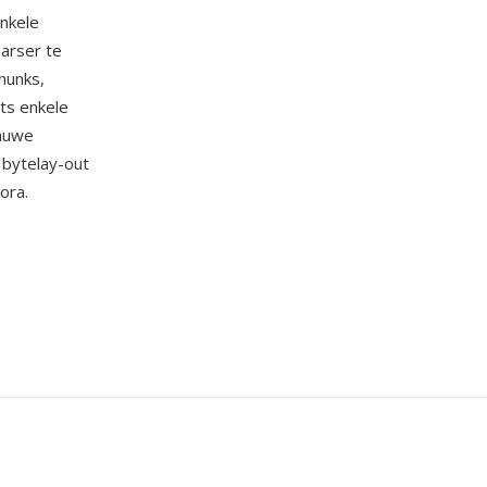
enkele
arser te
hunks,
hts enkele
nauwe
 bytelay-out
ora.