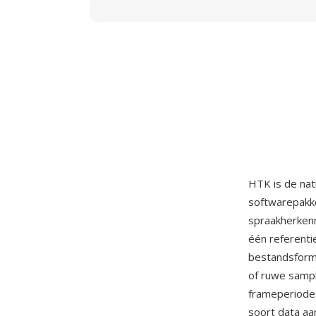
HTK is de nat
softwarepakke
spraakherkenn
één referenti
bestandsforma
of ruwe sampl
frameperiode 
soort data aa